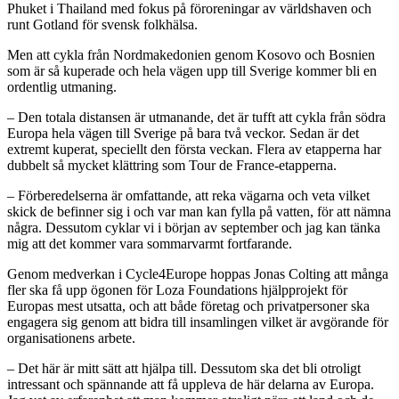
Phuket i Thailand med fokus på föroreningar av världshaven och
runt Gotland för svensk folkhälsa.
Men att cykla från Nordmakedonien genom Kosovo och Bosnien
som är så kuperade och hela vägen upp till Sverige kommer bli en
ordentlig utmaning.
– Den totala distansen är utmanande, det är tufft att cykla från södra
Europa hela vägen till Sverige på bara två veckor. Sedan är det
extremt kuperat, speciellt den första veckan. Flera av etapperna har
dubbelt så mycket klättring som Tour de France-etapperna.
– Förberedelserna är omfattande, att reka vägarna och veta vilket
skick de befinner sig i och var man kan fylla på vatten, för att nämna
några. Dessutom cyklar vi i början av september och jag kan tänka
mig att det kommer vara sommarvarmt fortfarande.
Genom medverkan i Cycle4Europe hoppas Jonas Colting att många
fler ska få upp ögonen för Loza Foundations hjälpprojekt för
Europas mest utsatta, och att både företag och privatpersoner ska
engagera sig genom att bidra till insamlingen vilket är avgörande för
organisationens arbete.
– Det här är mitt sätt att hjälpa till. Dessutom ska det bli otroligt
intressant och spännande att få uppleva de här delarna av Europa.