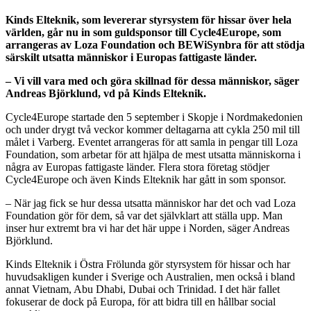
Kinds Elteknik, som levererar styrsystem för hissar över hela
världen, går nu in som guldsponsor till Cycle4Europe, som
arrangeras av Loza Foundation och BEWiSynbra för att stödja
särskilt utsatta människor i Europas fattigaste länder.
– Vi vill vara med och göra skillnad för dessa människor, säger
Andreas Björklund, vd på Kinds Elteknik.
Cycle4Europe startade den 5 september i Skopje i Nordmakedonien
och under drygt två veckor kommer deltagarna att cykla 250 mil till
målet i Varberg. Eventet arrangeras för att samla in pengar till Loza
Foundation, som arbetar för att hjälpa de mest utsatta människorna i
några av Europas fattigaste länder. Flera stora företag stödjer
Cycle4Europe och även Kinds Elteknik har gått in som sponsor.
– När jag fick se hur dessa utsatta människor har det och vad Loza
Foundation gör för dem, så var det självklart att ställa upp. Man
inser hur extremt bra vi har det här uppe i Norden, säger Andreas
Björklund.
Kinds Elteknik i Östra Frölunda gör styrsystem för hissar och har
huvudsakligen kunder i Sverige och Australien, men också i bland
annat Vietnam, Abu Dhabi, Dubai och Trinidad. I det här fallet
fokuserar de dock på Europa, för att bidra till en hållbar social