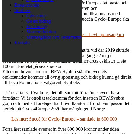
att ha tagit sig genom Europa till förmån för Europas fattigaste och
Engagera dig
mest utsatta människor. Nu har initiativtagaren och
Stöd oss
välgörenhetsorganisationen Loza Foundation tillsammans med
Gåvoshop
huvudsponsorn BEWiSynbra beslutat att succén Cycle4Europe ska
Ge ett bidrag
göras igen i maj 2020.
För företag
Skattereduktion
Läs mer: Här göms funktionsvarierade – Levt i pinnsängar i
Minnesgåvor och Testamente
årtioenden
Kontakt
Årets upplaga av Cycle4Europe kommer att ta vid där 2019 slutade.
Med start i Varberg, Sverige 17 maj och målgång 22 maj i
Trondheim på den norska västkusten kommer årets cyklister ta sig
100 mil fördelat på sex sträckor.
Eftersom huvudsponsorn BEWiSynbra står för eventets
omkostnader kommer all övrig sponsring och bidrag kunna gå direkt
till Loza Foundations välgörenhetsarbete.
– I år startar vi i Varberg, det blir som att förra årets event bara
fortsätter. Vi är otroligt tacksamma för den insatsen BEWiSynbra
gör, i och med att företaget har huvudkontor i Trondheim passar det
perfekt att Cycle4Europe 2020 har målgången i Norge.
Läs mer: Succé för Cycle4Europe – samlade in 600 000
Förra året samlade eventet in över 600 000 kronor under tiden