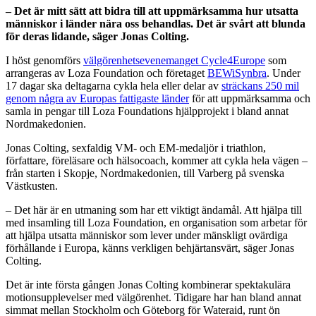
– Det är mitt sätt att bidra till att uppmärksamma hur utsatta
människor i länder nära oss behandlas. Det är svårt att blunda
för deras lidande, säger Jonas Colting.
I höst genomförs
välgörenhetsevenemanget Cycle4Europe
som
arrangeras av Loza Foundation och företaget
BEWiSynbra
. Under
17 dagar ska deltagarna cykla hela eller delar av
sträckans 250 mil
genom några av Europas fattigaste länder
för att uppmärksamma och
samla in pengar till Loza Foundations hjälpprojekt i bland annat
Nordmakedonien.
Jonas Colting, sexfaldig VM- och EM-medaljör i triathlon,
författare, föreläsare och hälsocoach, kommer att cykla hela vägen –
från starten i Skopje, Nordmakedonien, till Varberg på svenska
Västkusten.
– Det här är en utmaning som har ett viktigt ändamål. Att hjälpa till
med insamling till Loza Foundation, en organisation som arbetar för
att hjälpa utsatta människor som lever under mänskligt ovärdiga
förhållande i Europa, känns verkligen behjärtansvärt, säger Jonas
Colting.
Det är inte första gången Jonas Colting kombinerar spektakulära
motionsupplevelser med välgörenhet. Tidigare har han bland annat
simmat mellan Stockholm och Göteborg för Wateraid, runt ön