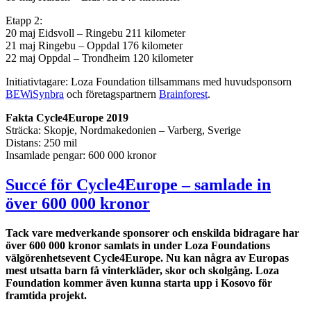
Etapp 2:
20 maj Eidsvoll – Ringebu 211 kilometer
21 maj Ringebu – Oppdal 176 kilometer
22 maj Oppdal – Trondheim 120 kilometer
Initiativtagare: Loza Foundation tillsammans med huvudsponsorn
BEWiSynbra
och företagspartnern
Brainforest
.
Fakta Cycle4Europe 2019
Sträcka: Skopje, Nordmakedonien – Varberg, Sverige
Distans: 250 mil
Insamlade pengar: 600 000 kronor
Succé för Cycle4Europe – samlade in
över 600 000 kronor
Tack vare medverkande sponsorer och enskilda bidragare har
över 600
000 kronor samlats in under Loza Foundations
v
älg
ö
renhetsevent Cycle4Europe. Nu kan n
å
gra av Europas
mest utsatta barn f
å
vinterkl
ä
der, skor och skolg
å
ng. Loza
Foundation kommer
även kunna
starta upp i Kosovo
f
ö
r
framtida projekt.