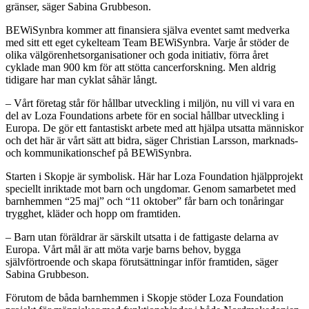
gränser, säger Sabina Grubbeson.
BEWiSynbra kommer att finansiera själva eventet samt medverka
med sitt ett eget cykelteam Team BEWiSynbra. Varje år stöder de
olika välgörenhetsorganisationer och goda initiativ, förra året
cyklade man 900 km för att stötta cancerforskning. Men aldrig
tidigare har man cyklat såhär långt.
– Vårt företag står för hållbar utveckling i miljön, nu vill vi vara en
del av Loza Foundations arbete för en social hållbar utveckling i
Europa. De gör ett fantastiskt arbete med att hjälpa utsatta människor
och det här är vårt sätt att bidra, säger Christian Larsson, marknads-
och kommunikationschef på BEWiSynbra.
Starten i Skopje är symbolisk. Här har Loza Foundation hjälpprojekt
speciellt inriktade mot barn och ungdomar. Genom samarbetet med
barnhemmen “25 maj” och “11 oktober” får barn och tonåringar
trygghet, kläder och hopp om framtiden.
– Barn utan föräldrar är särskilt utsatta i de fattigaste delarna av
Europa. Vårt mål är att möta varje barns behov, bygga
självförtroende och skapa förutsättningar inför framtiden, säger
Sabina Grubbeson.
Förutom de båda barnhemmen i Skopje stöder Loza Foundation