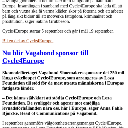
– Många glömmer att det finns extrem fattigdom på nära håll i
Europa. Insamlingen i samband med Cycle4Europe ska leda till att
barn och vuxna ska få varma kläder, skor på fötterna och att arbetet
på lång sikt bidrar till att motverka fattigdom, kriminalitet och
prostitution, säger Sabina Grubbeson.
Cycle4Europe startar 5 september och går i mål 19 september.
Bli en del av Cycle4Europe.
Nu blir Vagabond sponsor till
Cycle4Europe
Skomodeföretaget Vagabond Shoemakers sponsrar det 250 mil
långa cykelloppet Cycle4Europe, som arrangeras av Loza
Foundation till stöd för de mest utsatta människorna i Europas
fattigaste länder.
– Det känns självklart att stödja Cycle4Europe och Loza
Foundation. De synliggör och agerar mot omöjliga
levnadsförhållanden nära oss, här i Europa, säger Anna Fahle
Björcke, Head of Communications på Vagabond.
I september genomförs välgörenhetsarrangemanget Cycle4Europe,