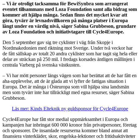
– Vi
ä
r otroligt tacksamma f
ö
r BewiSynbra som arrangerat
eventet tillsammans med Loza Foundation samt alla bidrag som
kommer att hj
älpa m
å
nga. Sedan finns det mycket kvar att
g
öra, tyv
ä
rr
är levnadsvillkoren
p
å
m
å
nga platser i Europa
l
å
ngt under en v
ä
rdig niv
å, s
ä
ger Sabina Grubbeson, grundare
av Loza Foundation och initiativtagare till Cycle4Europe.
Den 5 september gav sig tre cyklister i väg från Skopje i
Nordmakedonien med riktning mot Sverige. Under två veckor har
de fått sällskap av totalt 20 andra cyklister som har tagit sig hela eller
delar av sträckan på 250 mil. I fredags korsades äntligen mållinjen i
centrala Varberg på svenska västkusten.
– Vi har mött personer längs vägen som har berättat att de har fått en
aha-upplevelse, att de är glada att vi lyfter de fattigas situation i
Europa. Det är många i Östeuropa som vill hjälpa sina landsmän
men som tyvärr inte har tillräckligt med egna resurser, säger Sabina
Grubbeson.
Läs mer: Kinds Elteknik ny guldsponsor för Cycle4Europe
Cycle4Europe har fått stor medial uppmärksamhet i Europa och
kampanjen har inbringat 600 000 kronor från privatpersoner, företag
och sponsorer. De insamlade resurserna kommer bland annat att
finansiera vinterkläder, skor, engelska-lektioner och fritidsaktiviteter