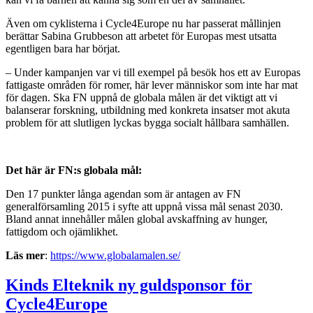
Även om cyklisterna i Cycle4Europe nu har passerat mållinjen
berättar Sabina Grubbeson att arbetet för Europas mest utsatta
egentligen bara har börjat.
– Under kampanjen var vi till exempel på besök hos ett av Europas
fattigaste områden för romer, här lever människor som inte har mat
för dagen. Ska FN uppnå de globala målen är det viktigt att vi
balanserar forskning, utbildning med konkreta insatser mot akuta
problem för att slutligen lyckas bygga socialt hållbara samhällen.
Det h
är
är FN:s globala m
ål:
Den 17 punkter långa agendan som är antagen av FN
generalförsamling 2015 i syfte att uppnå vissa mål senast 2030.
Bland annat innehåller målen global avskaffning av hunger,
fattigdom och ojämlikhet.
L
äs mer
:
https://www.globalamalen.se/
Kinds Elteknik ny guldsponsor för
Cycle4Europe