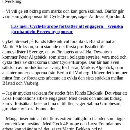
utveckling.
– Vi vill ge ett bidrag som märks och kan göra skillnad. Därför går
vi in som guldsponsor till Cycle4Europe, säger Andreas Björklund.
Läs mer: Cycle4Europe fortsätter att engagera – svenska
järnhandeln Prevex ny sponsor
Cykelintresset på Kinds Eltekink väl förankrat. Bland annat är
Martin Alriksson, som startade det första proffsstallet för
damcyklister i Sverige, en av företagets anställda. Dessutom
kommer Peter Algebäck, som sitter i bolagets styrelse, vara med och
cykla flera av sträckorna under Cycle4Europe. Där får han även
sällskap av produktionsansvarig för hissar, Markus Algebäck, som
ansluter under etapperna från Berlin till Varberg. Utöver det kommer
minst fem av företagets arbetare att cykla den sista sträckan mellan
Båstad och Varberg.
– Jag är mycket tacksam för stödet från Kinds Elteknik. Det visar att
Loza Foundations arbete engagerar. Med deras och andras bidrag
kan vi fortsätta arbetet och nå ut till fler, säger Sabina Grubbeson,
grundare av Loza Foundation.
– Många inser inte att det finns extrem fattigdom i länder som ligger
inom ett kort avstånd. Med Cycle4Europe och Loza Foundations
arbete kan vi ändra på det, säger Martin Bekken, vd på