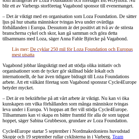
som arrangeras av Loza Foundation och företaget BEWiSynbra. Nu
blir ett av Varbergs storföretag Vagabond sponsor till evenemanget.
– Det är viktigt med en organisation som Loza Foundation. De sätter
ljus på hur utsatta människor tvingas leva under ovärdiga
förhållanden i Europa. Dessutom är det positivt att två av de största
branscherna cykel och skor, kan gå samman och göra detta
tillsammans med Loza, säger Anna Fahle Björcke på Vagabond.
Läs mer:
De cyklar 250 mil för Loza Foundation och Europas
mest utsatta
Vagabond jobbar långsiktigt med att stödja olika initiativ och
organisationer som de tycker gör skillnad både lokalt och
internationellt, de har även tidigare bidragit till Loza Foundations
arbete. Att ett välkänt företag som Vagabond sponsrar Cycle4Europe
betyder mycket.
– Det är en bekräftelse på att vårt arbete är viktigt. Nu kan vi öka
kunskapen om vilka förhållanden som många människor tvingas
leva under i Europa. Vi hoppas att fler vill stödja Cycle4Europe.
Tillsammans kan vi skapa en bättre framtid för alla de som tappat
hoppet, säger Sabina Grubbeson, grundare av Loza Foundation.
Cycle4Europe startar 5 september i Nordmakedoniens huvudstad
Skopje och 19 september rullar cyklisterna in i Varberg.
Team