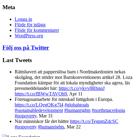
Meta
Logga in
Flöde för inlägg
Flöde för kommentarer
WordPress.org
Följ oss på Twitter
Last Tweets
Rättshaveri att papperslösa barn i Nordmakedonien nekas
skolgång, det strider mot Barnkonventionens artikel 28. Loza
Foundation kämpar för att lokala myndigheter ska agera, läs
pressmeddelandet här:
https://t.co/ykvv8RhnqJ
https://t.co/fBWwTAVOh9
,
Apr 11
Företagssamarbete för minskad fattigdom i Europa.
https://t.co/LQegOKg7I4
#globalgoals
#sustainabledevelopment
#humanrights
#northmacedonia
#nopoverty
,
Mar 31
När människor får det bättre
https://t.co/TegpmZdcSC
#nopoverty
#humanrights
,
Mar 22