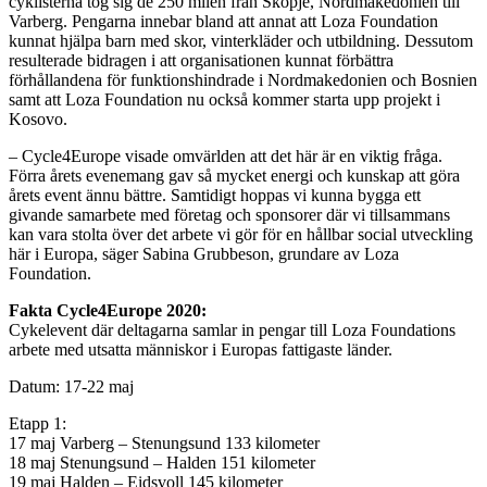
cyklisterna tog sig de 250 milen från Skopje, Nordmakedonien till
Varberg. Pengarna innebar bland att annat att Loza Foundation
kunnat hjälpa barn med skor, vinterkläder och utbildning. Dessutom
resulterade bidragen i att organisationen kunnat förbättra
förhållandena för funktionshindrade i Nordmakedonien och Bosnien
samt att Loza Foundation nu också kommer starta upp projekt i
Kosovo.
– Cycle4Europe visade omvärlden att det här är en viktig fråga.
Förra årets evenemang gav så mycket energi och kunskap att göra
årets event ännu bättre. Samtidigt hoppas vi kunna bygga ett
givande samarbete med företag och sponsorer där vi tillsammans
kan vara stolta över det arbete vi gör för en hållbar social utveckling
här i Europa, säger Sabina Grubbeson, grundare av Loza
Foundation.
Fakta Cycle4Europe 2020:
Cykelevent där deltagarna samlar in pengar till Loza Foundations
arbete med utsatta människor i Europas fattigaste länder.
Datum: 17-22 maj
Etapp 1:
17 maj Varberg – Stenungsund 133 kilometer
18 maj Stenungsund – Halden 151 kilometer
19 maj Halden – Eidsvoll 145 kilometer