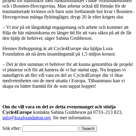
projekt för människor med funktionshinder i både Nordmakedonien
och i Bosnien-Hercegovina. Man arbetar också till förmån för de
traumatiserade kvinnor och barn som fortfarande bor kvar i Bosnien-
Hercegovinas många flyktingläger, drygt 20 år efter krigets slut.
– Vi tror på ett långsiktigt engagemang och arbete och kommer att
följa de här människorna en längre tid för att vara säkra på att de får
den hjälp de behöver, säger Sabina Grubbeson.
Hennes förhoppning är att Cycle4Europe ska hjälpa Loza
Foundation att nå årets insamlingsmål på 1,5 miljon kronor.
– Det är den summan vi behöver för att kunna genomföra de projekt
vi planerar och för att hantera de vi har startat upp. Nu hoppas vi
naturligtvis att fler vill vara en del av Cycle4Europe där vi ökar
medvetenheten om de mest utsatta i Europa. Tillsammans kan vi
skapa en bättre framtid för de som tappat hoppet!
Om du vill vara en del av detta evenemanget och stödja
Cycle4Europe
kontakta Sabina Grubbeson på 0733–213 823,
info@lozafoundation.org
för mer information.
Sök efter:
Search