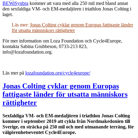
BEWiSynbra
kommer att vara med alla 250 mil med bland annat
den sexfaldiga VM- och EM-medaljören i triathlon Jonas Colting i
laget.
Läs mer:
Jonas Colting cyklar genom Europas fattigaste länder
för utsatta människors rättigheter
För mer information om Loza Foundation och Cycle4Europe,
kontakta Sabina Grubbeson, 0733-213 823,
info@lozafoundation.org.
Läs mer på
lozafoundation.org/cycle4europe/
Jonas Colting cyklar genom Europas
fattigaste länder för utsatta människors
rättigheter
Sexfaldiga VM- och EM-medaljören i triathlon Jonas Colting
kommer i september 2019 att cykla från Nordmakedonien till
Sverige, en sträcka på 250 mil och med utmanande terräng, för
välgörenhetseventet Cycle4Europe.