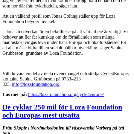
Jag vet av erfarenhet att man kommer otroligt nära ett land och de
som bor där från cykelsadeln, säger han.
Att en välkänd profil som Jonas Colting ställer upp för Loza
Foundation betyder mycket.
– Jonas medverkan är en bekräftelse på att vårt arbete är viktigt. Vi
behöver att fler får kunskap om de förhållanden som många
människor tvingas leva under här i Europa och öka förståelsen för
att alla måste bidra till en socialt hållbar utveckling, säger Sabina
Grubbeson, grundare av Loza Foundation.
Vill du vara en del av detta evenemanget och stödja Cycle4Europe,
kontakta Sabina Grubbeson på 0733–213
823,
info@lozafoundation.org
.
Läs mer på:
https://lozafoundation.org/cycle4europe/
De cyklar 250 mil för Loza Foundation
och Europas mest utsatta
Från Skopje i Nordmakedonien till västsvenska Varberg på två
hjul: