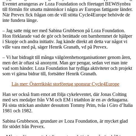
Eventet arrangeras av Loza Foundation och företaget BEWiSynbra
till förmån för utsatta människor i några av Europas fattigaste länder.
När Prevex fick frågan om de vill stötta Cycle4Europe behövde de
inte fundera länge.
– Jag satte mig ner med Sabina Grubbeson på Loza Foundation.
Hon förklarade vad de gör och berättade om barnhemmet de hjälper
i Skopje och andra initiativ. Jag kände direkt att detta var något vi
ville vara med på, säger Henrik Granath, vd på Prevex.
– Vi har bidragit till många välgörenhetsorganisationer genom åren,
men det är oftast så anonymt. Man ger pengar, sedan vet man inte
vad som händer. Loza Foundation har tydliga aktiviteter och projekt
som vi gärna bidrar till, fortsätter Henrik Granath.
Läs mer: Österrikiskt storföretag sponsrar Cycle4Europe
Han ser också fram emot att följa cykeleventet, där Jonas Colting
med sex medaljer från VM och EM i triathlon är en av deltagarna.
På sista sträckan ansluter dessutom Tommy Prim, tvåa i Giro d’Italia
1981 och 1982.
Sabina Grubbeson, grundare av Loza Foundation, är mycket glad
för stödet från Prevex.