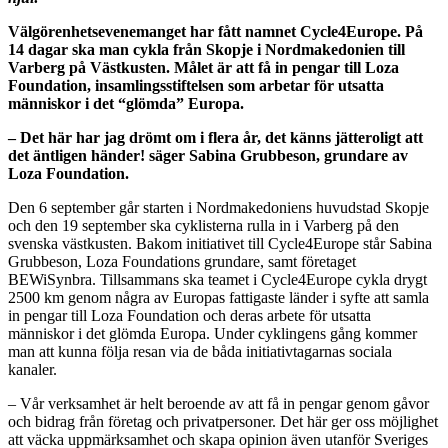
Välgörenhetsevenemanget har fått namnet Cycle4Europe. På
14 dagar ska man cykla från Skopje i Nordmakedonien till
Varberg på Västkusten. Målet är att få in pengar till Loza
Foundation, insamlingsstiftelsen som arbetar för utsatta
människor i det “glömda” Europa.
– Det här har jag drömt om i flera år, det känns jätteroligt att
det äntligen händer! säger Sabina Grubbeson, grundare av
Loza Foundation.
Den 6 september går starten i Nordmakedoniens huvudstad Skopje
och den 19 september ska cyklisterna rulla in i Varberg på den
svenska västkusten. Bakom initiativet till Cycle4Europe står Sabina
Grubbeson, Loza Foundations grundare, samt företaget
BEWiSynbra. Tillsammans ska teamet i Cycle4Europe cykla drygt
2500 km genom några av Europas fattigaste länder i syfte att samla
in pengar till Loza Foundation och deras arbete för utsatta
människor i det glömda Europa. Under cyklingens gång kommer
man att kunna följa resan via de båda initiativtagarnas sociala
kanaler.
– Vår verksamhet är helt beroende av att få in pengar genom gåvor
och bidrag från företag och privatpersoner. Det här ger oss möjlighet
att väcka uppmärksamhet och skapa opinion även utanför Sveriges