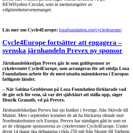
BEWiSynbra Circular, som är medarrangörer av
välgörenhetsevenemanget.
Läs mer om Cycle4Europe:
lozafoundation.org/cycle4europe/
Cycle4Europe fortsätter att engagera –
svenska järnhandeln Prevex ny sponsor
Järnhandelskedjan Prevex går in som guldsponsor av
cykeleventet Cycle4Europe, som arrangeras för att stödja Loza
Foundations arbete för de mest utsatta människorna i Europas
fattigaste länder.
– När Sabina Grubbeson på Loza Foundation förklarade vad
de gör och för vem, så var det självklart att ställa upp, säger
Henrik Granath, vd på Prevex.
Järnhandelskedjan Prevex har sju butiker i Sverige, från Skövde till
Malmö. Men i september kommer de att ha blickarna riktade mot
Nordmakedonien och Europa. Prevex har nämligen gått in som en
av de viktigaste sponsorerna av cykeleventet Cycle4Europe. Under
drygt 14 dagar ska deltagarna cykla 250 mil från Skopje till Varberg.