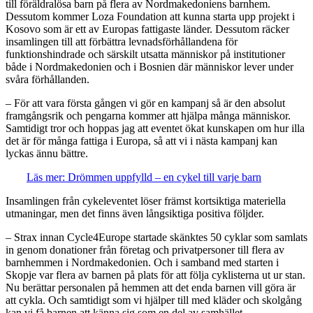
till föräldralösa barn på flera av Nordmakedoniens barnhem.
Dessutom kommer Loza Foundation att kunna starta upp projekt i
Kosovo som är ett av Europas fattigaste länder. Dessutom räcker
insamlingen till att förbättra levnadsförhållandena för
funktionshindrade och särskilt utsatta människor på institutioner
både i Nordmakedonien och i Bosnien där människor lever under
svåra förhållanden.
– För att vara första gången vi gör en kampanj så är den absolut
framgångsrik och pengarna kommer att hjälpa många människor.
Samtidigt tror och hoppas jag att eventet ökat kunskapen om hur illa
det är för många fattiga i Europa, så att vi i nästa kampanj kan
lyckas ännu bättre.
Läs mer: Drömmen uppfylld – en cykel till varje barn
Insamlingen från cykeleventet löser främst kortsiktiga materiella
utmaningar, men det finns även långsiktiga positiva följder.
– Strax innan Cycle4Europe startade skänktes 50 cyklar som samlats
in genom donationer från företag och privatpersoner till flera av
barnhemmen i Nordmakedonien. Och i samband med starten i
Skopje var flera av barnen på plats för att följa cyklisterna ut ur stan.
Nu berättar personalen på hemmen att det enda barnen vill göra är
att cykla. Och samtidigt som vi hjälper till med kläder och skolgång
kan vi få barnen att känna sig som en del av samhället.