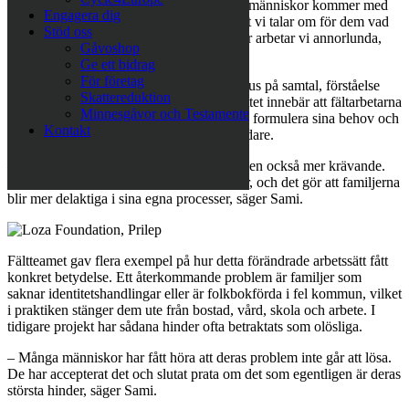
– I många projekt har vi varit vana vid att människor kommer med
Engagera dig
krav och att vi levererar lösningar. Eller att vi talar om för dem vad
Stöd oss
deras problem är och hur de ska lösas. Här arbetar vi annorlunda,
Gåvoshop
säger Sami Ajdini.
Ge ett bidrag
För företag
I stället för att ta över processen ligger fokus på samtal, förståelse
Skattereduktion
och ansvar. Det coachande förhållningssättet innebär att fältarbetarna
Minnesgåvor och Testamente
lägger tid på att hjälpa familjerna att själva formulera sina behov och
Kontakt
förstå vilka steg som krävs för att ta sig vidare.
– Metoden har gjort vårt arbete enklare, men också mer krävande.
Vi arbetar mer med dialog än instruktioner, och det gör att familjerna
blir mer delaktiga i sina egna processer, säger Sami.
Fältteamet gav flera exempel på hur detta förändrade arbetssätt fått
konkret betydelse. Ett återkommande problem är familjer som
saknar identitetshandlingar eller är folkbokförda i fel kommun, vilket
i praktiken stänger dem ute från bostad, vård, skola och arbete. I
tidigare projekt har sådana hinder ofta betraktats som olösliga.
– Många människor har fått höra att deras problem inte går att lösa.
De har accepterat det och slutat prata om det som egentligen är deras
största hinder, säger Sami.