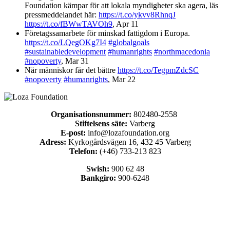
Foundation kämpar för att lokala myndigheter ska agera, läs
pressmeddelandet här:
https://t.co/ykvv8RhnqJ
https://t.co/fBWwTAVOh9
,
Apr 11
Företagssamarbete för minskad fattigdom i Europa.
https://t.co/LQegOKg7I4
#globalgoals
#sustainabledevelopment
#humanrights
#northmacedonia
#nopoverty
,
Mar 31
När människor får det bättre
https://t.co/TegpmZdcSC
#nopoverty
#humanrights
,
Mar 22
Organisationsnummer:
802480-2558
Stiftelsens säte:
Varberg
E-post:
info@lozafoundation.org
Adress:
Kyrkogårdsvägen 16, 432 45 Varberg
Telefon:
(+46) 733-213 823
Swish:
900 62 48
Bankgiro:
900-6248