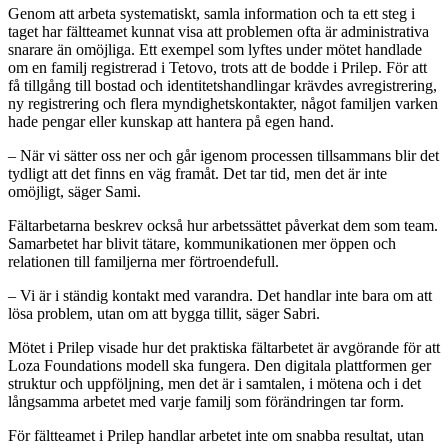
Genom att arbeta systematiskt, samla information och ta ett steg i
taget har fältteamet kunnat visa att problemen ofta är administrativa
snarare än omöjliga. Ett exempel som lyftes under mötet handlade
om en familj registrerad i Tetovo, trots att de bodde i Prilep. För att
få tillgång till bostad och identitetshandlingar krävdes avregistrering,
ny registrering och flera myndighetskontakter, något familjen varken
hade pengar eller kunskap att hantera på egen hand.
– När vi sätter oss ner och går igenom processen tillsammans blir det
tydligt att det finns en väg framåt. Det tar tid, men det är inte
omöjligt, säger Sami.
Fältarbetarna beskrev också hur arbetssättet påverkat dem som team.
Samarbetet har blivit tätare, kommunikationen mer öppen och
relationen till familjerna mer förtroendefull.
– Vi är i ständig kontakt med varandra. Det handlar inte bara om att
lösa problem, utan om att bygga tillit, säger Sabri.
Mötet i Prilep visade hur det praktiska fältarbetet är avgörande för att
Loza Foundations modell ska fungera. Den digitala plattformen ger
struktur och uppföljning, men det är i samtalen, i mötena och i det
långsamma arbetet med varje familj som förändringen tar form.
För fältteamet i Prilep handlar arbetet inte om snabba resultat, utan