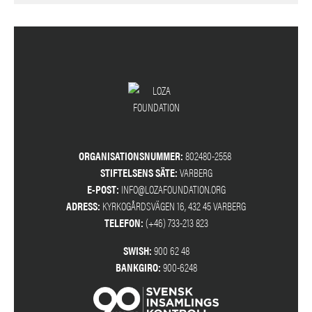
ORGANISATIONSNUMMER:
802480-2558
STIFTELSENS SÄTE:
VARBERG
E-POST:
INFO@LOZAFOUNDATION.ORG
ADRESS:
KYRKOGÅRDSVÄGEN 16, 432 45 VARBERG
TELEFON:
(+46) 733-213 823
SWISH:
900 62 48
BANKGIRO:
900-6248