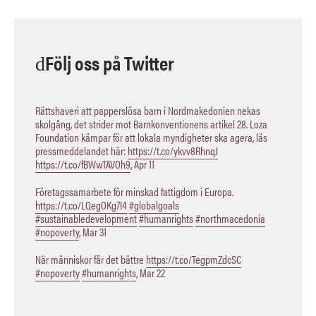
Följ oss på Twitter
Rättshaveri att papperslösa barn i Nordmakedonien nekas
skolgång, det strider mot Barnkonventionens artikel 28. Loza
Foundation kämpar för att lokala myndigheter ska agera, läs
pressmeddelandet här:
https://t.co/ykvv8RhnqJ
https://t.co/fBWwTAVOh9
,
Apr 11
Företagssamarbete för minskad fattigdom i Europa.
https://t.co/LQegOKg7I4
#globalgoals
#sustainabledevelopment
#humanrights
#northmacedonia
#nopoverty
,
Mar 31
När människor får det bättre
https://t.co/TegpmZdcSC
#nopoverty
#humanrights
,
Mar 22