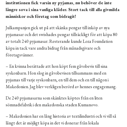
institutionen fick varsin ny pyjamas, nu behöver de inte
längre sova i sina vanliga kläder. Stort tack till alla givmilda
människor och företag som bidragit!
Julkampanjen gick ut på att skänka pengar till inköp av nya
pyjamasar och det swishades pengar tillräckligt för att köpa 80
av totalt 240 pyjamasar. Resterande kunde Loza Foundation
köpa in tack vare andra bidrag från månadsgivare och
företagsvänner.
– En kvinna berättade att hon köpt fem gåvobevis till sina
syskonbarn. Hon slog in gåvobevisen tillsammans med en
pyjamas till varje syskonbarn, en till dem och en till någon i
Makedonien. Jag blev verkligen berörd av hennes engagemang.
De 240 pyjamasarna som skänktes köptes från en liten
sömnadsfabrik i den makedonska staden Kumanovo.
– Makedonien har en lång historia av textilindustri och vi vill så
långt det är möjligt köpa in det vi donerar från lokala