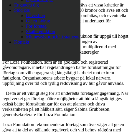
För att en gåva ska omfattas av reglerna krävs att vissa kriterier är
Engagera dig
uppfyllda. Gåvan ska uppgå till minst 2 000 kronor och avse ett och
Stöd oss
samma gåvotillfälle. Endast penninggåvor omfattas, och eventuella
Gåvoshop
omkostnader kopplade till gåvan ingår inte i underlaget för
Ge ett bidrag
skattereduktion.
För företag
Skattereduktion
Det sammanlagda underlaget för skattereduktion får uppgå till högst
Minnesgåvor och Testamente
800 000 kronor per beskattningsår. Beräkningen av
Kontakt
skattereduktionen baseras på bolagsskatten multiplicerad med
gåvounderlaget, i enlighet med gällande skatteregler.
För Loza Foundation, som är en godkänd och registrerad
gåvomottagare, innebär regeländringen bättre förutsättningar för
företag som vill engagera sig långsiktigt i arbetet mot extrem
fattigdom. Organisationens arbete bygger på lokal närvaro,
uppföljning över tid och tydlig redovisning av hur gåvor används.
– Detta är ett viktigt steg för att underlätta företagsengagemang. När
regelverket ger företag bättre möjligheter att bidra långsiktigt ges
också bättre förutsättningar för oss att planera och driva
verksamheten på ett hållbart sätt, säger Sabina Grubbeson,
generalsekreterare för Loza Foundation.
Loza Foundation rekommenderar företag som överväger att ge en
gåva att ta del av gällande regelverk och vid behov rådgöra med