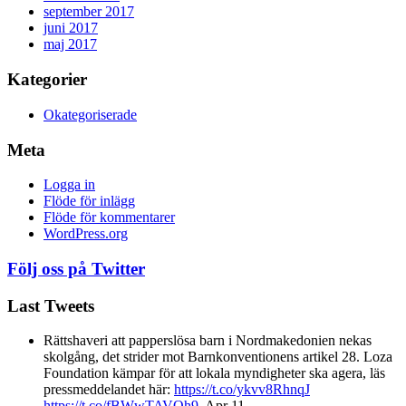
september 2017
juni 2017
maj 2017
Kategorier
Okategoriserade
Meta
Logga in
Flöde för inlägg
Flöde för kommentarer
WordPress.org
Följ oss på Twitter
Last Tweets
Rättshaveri att papperslösa barn i Nordmakedonien nekas
skolgång, det strider mot Barnkonventionens artikel 28. Loza
Foundation kämpar för att lokala myndigheter ska agera, läs
pressmeddelandet här:
https://t.co/ykvv8RhnqJ
https://t.co/fBWwTAVOh9
,
Apr 11