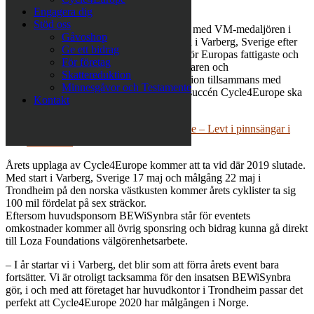
Foundation.
Engagera dig
Stöd oss
I september förra året korsade cyklisterna, med VM-medaljören i
Gåvoshop
triathlon Jonas Colting i spetsen, mållinjen i Varberg, Sverige efter
Ge ett bidrag
att ha tagit sig genom Europa till förmån för Europas fattigaste och
För företag
mest utsatta människor. Nu har initiativtagaren och
Skattereduktion
välgörenhetsorganisationen Loza Foundation tillsammans med
Minnesgåvor och Testamente
huvudsponsorn BEWiSynbra beslutat att succén Cycle4Europe ska
Kontakt
göras igen i maj 2020.
Läs mer: Här göms funktionsvarierade – Levt i pinnsängar i
årtioenden
Årets upplaga av Cycle4Europe kommer att ta vid där 2019 slutade.
Med start i Varberg, Sverige 17 maj och målgång 22 maj i
Trondheim på den norska västkusten kommer årets cyklister ta sig
100 mil fördelat på sex sträckor.
Eftersom huvudsponsorn BEWiSynbra står för eventets
omkostnader kommer all övrig sponsring och bidrag kunna gå direkt
till Loza Foundations välgörenhetsarbete.
– I år startar vi i Varberg, det blir som att förra årets event bara
fortsätter. Vi är otroligt tacksamma för den insatsen BEWiSynbra
gör, i och med att företaget har huvudkontor i Trondheim passar det
perfekt att Cycle4Europe 2020 har målgången i Norge.