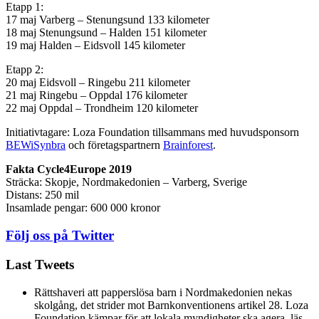
Etapp 1:
17 maj Varberg – Stenungsund 133 kilometer
18 maj Stenungsund – Halden 151 kilometer
19 maj Halden – Eidsvoll 145 kilometer
Etapp 2:
20 maj Eidsvoll – Ringebu 211 kilometer
21 maj Ringebu – Oppdal 176 kilometer
22 maj Oppdal – Trondheim 120 kilometer
Initiativtagare: Loza Foundation tillsammans med huvudsponsorn
BEWiSynbra
och företagspartnern
Brainforest
.
Fakta Cycle4Europe 2019
Sträcka: Skopje, Nordmakedonien – Varberg, Sverige
Distans: 250 mil
Insamlade pengar: 600 000 kronor
Följ oss på Twitter
Last Tweets
Rättshaveri att papperslösa barn i Nordmakedonien nekas
skolgång, det strider mot Barnkonventionens artikel 28. Loza
Foundation kämpar för att lokala myndigheter ska agera, läs