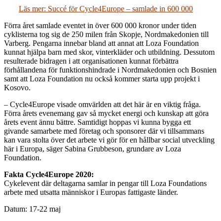
Läs mer: Succé för Cycle4Europe – samlade in 600 000
Förra året samlade eventet in över 600 000 kronor under tiden
cyklisterna tog sig de 250 milen från Skopje, Nordmakedonien till
Varberg. Pengarna innebar bland att annat att Loza Foundation
kunnat hjälpa barn med skor, vinterkläder och utbildning. Dessutom
resulterade bidragen i att organisationen kunnat förbättra
förhållandena för funktionshindrade i Nordmakedonien och Bosnien
samt att Loza Foundation nu också kommer starta upp projekt i
Kosovo.
– Cycle4Europe visade omvärlden att det här är en viktig fråga.
Förra årets evenemang gav så mycket energi och kunskap att göra
årets event ännu bättre. Samtidigt hoppas vi kunna bygga ett
givande samarbete med företag och sponsorer där vi tillsammans
kan vara stolta över det arbete vi gör för en hållbar social utveckling
här i Europa, säger Sabina Grubbeson, grundare av Loza
Foundation.
Fakta Cycle4Europe 2020:
Cykelevent där deltagarna samlar in pengar till Loza Foundations
arbete med utsatta människor i Europas fattigaste länder.
Datum: 17-22 maj