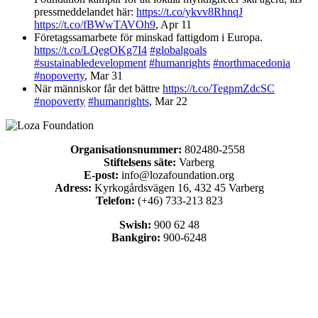
pressmeddelandet här:
https://t.co/ykvv8RhnqJ
https://t.co/fBWwTAVOh9
,
Apr 11
Företagssamarbete för minskad fattigdom i Europa.
https://t.co/LQegOKg7I4
#globalgoals
#sustainabledevelopment
#humanrights
#northmacedonia
#nopoverty
,
Mar 31
När människor får det bättre
https://t.co/TegpmZdcSC
#nopoverty
#humanrights
,
Mar 22
Organisationsnummer:
802480-2558
Stiftelsens säte:
Varberg
E-post:
info@lozafoundation.org
Adress:
Kyrkogårdsvägen 16, 432 45 Varberg
Telefon:
(+46) 733-213 823
Swish:
900 62 48
Bankgiro:
900-6248