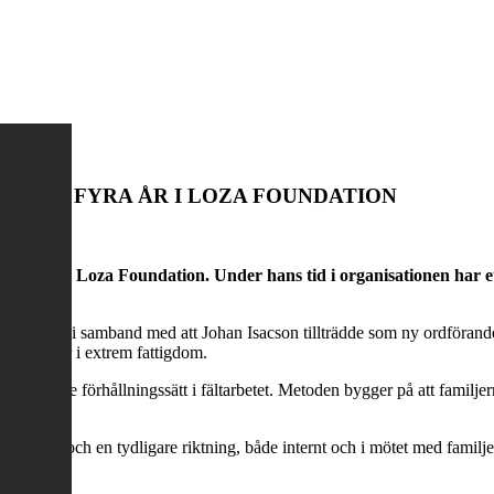
FTER FYRA ÅR I LOZA FOUNDATION
rande i Loza Foundation. Under hans tid i organisationen har ett 
oundation i samband med att Johan Isacson tillträdde som ny ordförand
ed familjer i extrem fattigdom.
coachande förhållningssätt i fältarbetet. Metoden bygger på att familjerna
mt språk och en tydligare riktning, både internt och i mötet med familj