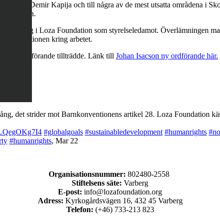
titutionen i Demir Kapija och till några av de mest utsatta områdena i Skop
ara i teorin.
engagemang i Loza Foundation som styrelseledamot. Överlämningen marke
kommunikationen kring arbetet.
en ny ordförande tillträdde. Länk till
Johan Isacson ny ordförande här.
ng, det strider mot Barnkonventionens artikel 28. Loza Foundation käm
co/LQegOKg7I4
#globalgoals
#sustainabledevelopment
#humanrights
#no
rty
#humanrights
,
Mar 22
Organisationsnummer:
802480-2558
Stiftelsens säte:
Varberg
E-post:
info@lozafoundation.org
Adress:
Kyrkogårdsvägen 16, 432 45 Varberg
Telefon:
(+46) 733-213 823