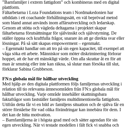
”Barnfamiljer i extrem fattigdom” och kombineras med en digital
plattform.
Fältarbetarna i Loza Foundations team i Nordmakedonien har
utbildats i ett coachande förhållningssätt, en väl beprövad metod
som bland annat används inom affärsutveckling och ledarskap.
Genom att stötta och vägleda deltagarna i projektet skapar
fältarbetarna förutsättningar för självinsikt och självstyrning. De
ställer öppna och kraftfulla frågor, snarare än att ge direkta svar eller
lösningar. På så sätt skapas empowerment – egenmakt.
– Egenmakt handlar om att tro på sin egen kapacitet, till exempel att
våga söka ett arbete. Människor som möter diskriminering förlorar
hoppet, att de har ett mänskligt värde. Om alla skrattar åt en för att
man är smutsig eller inte kan räkna, så slutar man försöka till slut,
förklarar Sabina Grubbeson.
FN:s globala mål för hållbar utveckling
Med hjälp av den digitala plattformen följs familjernas utveckling i
relation till tio relevanta ämnesområden från FN:s globala mål för
hållbar utveckling. Varje område innehåller skattningsbara
faktafrågor som fastställer familjens multidimentionella fattigdom.
Utifrån detta får vi en bild av familjens situation och de själva får en
större förståelse för vad olika förändringar kan innebära för dem. I
det kan de hitta motivation.
– Barnfamiljerna är i högsta grad med och sätter agendan för sin
egen utveckling. När vi testade modellen i fält fick vi snabba och