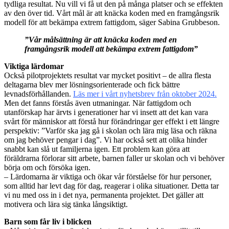
tydliga resultat. Nu vill vi få ut den på många platser och se effekten
av den över tid. Vårt mål är att knäcka koden med en framgångsrik
modell för att bekämpa extrem fattigdom, säger Sabina Grubbeson.
”Vår målsättning är att knäcka koden med en
framgångsrik modell att bekämpa extrem fattigdom”
Viktiga lärdomar
Också pilotprojektets resultat var mycket positivt – de allra flesta
deltagarna blev mer lösningsorienterade och fick bättre
levnadsförhållanden.
Läs mer i vårt nyhetsbrev från oktober 2024.
Men det fanns förstås även utmaningar. När fattigdom och
utanförskap har ärvts i generationer har vi insett att det kan vara
svårt för människor att förstå hur förändringar ger effekt i ett längre
perspektiv: ”Varför ska jag gå i skolan och lära mig läsa och räkna
om jag behöver pengar i dag”. Vi har också sett att olika hinder
snabbt kan slå ut familjerna igen. Ett problem kan göra att
föräldrarna förlorar sitt arbete, barnen faller ur skolan och vi behöver
börja om och försöka igen.
– Lärdomarna är viktiga och ökar vår förståelse för hur personer,
som alltid har levt dag för dag, reagerar i olika situationer. Detta tar
vi nu med oss in i det nya, permanenta projektet. Det gäller att
motivera och lära sig tänka långsiktigt.
Barn som får liv i blicken