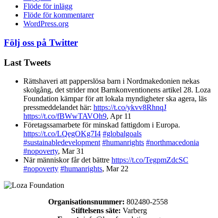
Flöde för inlägg
Flöde för kommentarer
WordPress.org
Följ oss på Twitter
Last Tweets
Rättshaveri att papperslösa barn i Nordmakedonien nekas
skolgång, det strider mot Barnkonventionens artikel 28. Loza
Foundation kämpar för att lokala myndigheter ska agera, läs
pressmeddelandet här:
https://t.co/ykvv8RhnqJ
https://t.co/fBWwTAVOh9
,
Apr 11
Företagssamarbete för minskad fattigdom i Europa.
https://t.co/LQegOKg7I4
#globalgoals
#sustainabledevelopment
#humanrights
#northmacedonia
#nopoverty
,
Mar 31
När människor får det bättre
https://t.co/TegpmZdcSC
#nopoverty
#humanrights
,
Mar 22
Organisationsnummer:
802480-2558
Stiftelsens säte:
Varberg