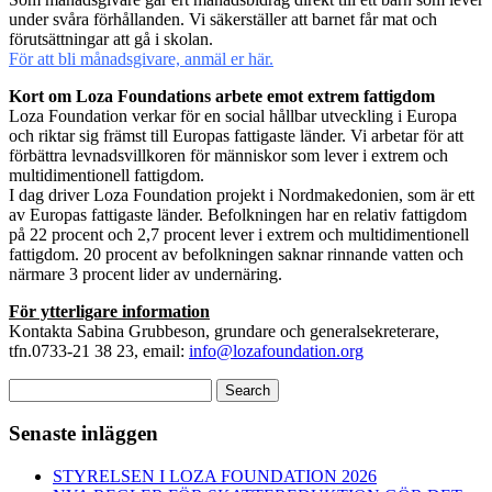
under svåra förhållanden. Vi säkerställer att barnet får mat och
förutsättningar att gå i skolan.
För att bli månadsgivare, anmäl er här.
Kort om Loza Foundations arbete emot extrem fattigdom
Loza Foundation verkar för en social hållbar utveckling i Europa
och riktar sig främst till Europas fattigaste länder. Vi arbetar för att
förbättra levnadsvillkoren för människor som lever i extrem och
multidimentionell fattigdom.
I dag driver Loza Foundation projekt i Nordmakedonien, som är ett
av Europas fattigaste länder. Befolkningen har en relativ fattigdom
på 22 procent och 2,7 procent lever i extrem och multidimentionell
fattigdom. 20 procent av befolkningen saknar rinnande vatten och
närmare 3 procent lider av undernäring.
För ytterligare information
Kontakta Sabina Grubbeson, grundare och generalsekreterare,
tfn.0733-21 38 23, email:
info@lozafoundation.org
Sök
Search
efter:
Senaste inläggen
STYRELSEN I LOZA FOUNDATION 2026