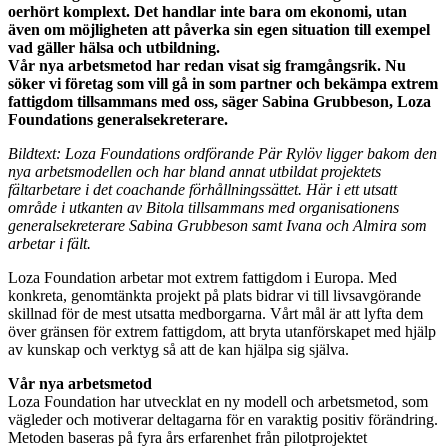
oerhört komplext. Det handlar inte bara om ekonomi, utan
även om möjligheten att påverka sin egen situation till exempel
vad gäller hälsa och utbildning.
Vår nya arbetsmetod har redan visat sig framgångsrik. Nu
söker vi företag som vill gå in som partner och bekämpa extrem
fattigdom tillsammans med oss, säger Sabina Grubbeson, Loza
Foundations generalsekreterare.
Bildtext: Loza Foundations ordförande Pär Rylöv ligger bakom den
nya arbetsmodellen och har bland annat utbildat projektets
fältarbetare i det coachande förhållningssättet. Här i ett utsatt
område i utkanten av Bitola tillsammans med organisationens
generalsekreterare Sabina Grubbeson samt Ivana och Almira som
arbetar i fält.
Loza Foundation arbetar mot extrem fattigdom i Europa. Med
konkreta, genomtänkta projekt på plats bidrar vi till livsavgörande
skillnad för de mest utsatta medborgarna. Vårt mål är att lyfta dem
över gränsen för extrem fattigdom, att bryta utanförskapet med hjälp
av kunskap och verktyg så att de kan hjälpa sig själva.
Vår nya arbetsmetod
Loza Foundation har utvecklat en ny modell och arbetsmetod, som
vägleder och motiverar deltagarna för en varaktig positiv förändring.
Metoden baseras på fyra års erfarenhet från pilotprojektet