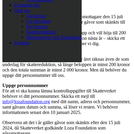
Engagera dig
Stöd oss
Gåvoshop
Loza Foundation blev godkända som gåvomottagare den 15 juli
Ge ett bidrag
2024. I år kan givare få skattereduktion för gåvor som skänkts till
För företag
organisationen efter det.
Skattereduktion
Om du är månadsgivare med ett lägre belopp och vill höja till 200
Minnesgåvor och Testamente
kronor för att få möjlighet till skattereduktion nästa år – skicka ett
Kontakt
email till
info@lozafoundation.org
så hjälper vi dig.
Även enskilda donationer räknas
Om du har gjort enskilda donationer under året räknas även de som
underlag för skattereduktion, så länge beloppen är minst 200 kronor
och den totala summan är minst 2 000 kronor. Men då behöver du
uppge ditt personnummer till oss.
Uppge personnummer
För att vi ska kunna lämna kontrolluppgifter till Skatteverket
behöver vi ditt personnummer. Skicka ett mejl till
info@lozafoundation.org
med ditt namn, adress och personnummer,
samt gåvans datum och summa, så löser vi resten. Vi behöver
informationen senast den 10 januari 2025.
Observera att det i år gäller gåvor som skänkts efter den 15 juli
2024, då Skatteverket godkände Loza Foundation som
gåvomottagare.