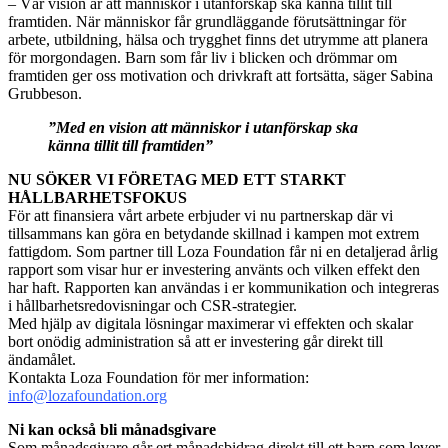
– Vår vision är att människor i utanförskap ska känna tillit till
framtiden. När människor får grundläggande förutsättningar för
arbete, utbildning, hälsa och trygghet finns det utrymme att planera
för morgondagen. Barn som får liv i blicken och drömmar om
framtiden ger oss motivation och drivkraft att fortsätta, säger Sabina
Grubbeson.
”Med en vision att människor i utanförskap ska
känna tillit till framtiden”
NU SÖKER VI FÖRETAG MED ETT STARKT
HÅLLBARHETSFOKUS
För att finansiera vårt arbete erbjuder vi nu partnerskap där vi
tillsammans kan göra en betydande skillnad i kampen mot extrem
fattigdom. Som partner till Loza Foundation får ni en detaljerad årlig
rapport som visar hur er investering använts och vilken effekt den
har haft. Rapporten kan användas i er kommunikation och integreras
i hållbarhetsredovisningar och CSR-strategier.
Med hjälp av digitala lösningar maximerar vi effekten och skalar
bort onödig administration så att er investering går direkt till
ändamålet.
Kontakta Loza Foundation för mer information:
info@lozafoundation.org
Ni kan också bli månadsgivare
Som månadsgivare går ert månadsbidrag direkt till ett barn som lever