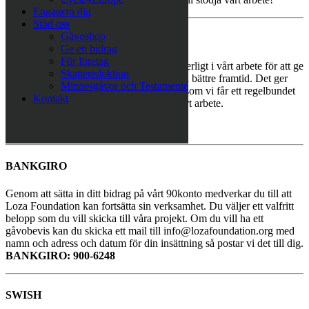
Engagera dig
Stöd oss
Gåvoshop
BLI MÅNADSGIVARE
Ge ett bidrag
För företag
Som månadsgivare stödjer du oss kontinuerligt i vårt arbete för att ge
Skattereduktion
utsatta människor i Europa en chans till en bättre framtid. Det ger
Minnesgåvor och Testamente
oss möjligheten att arbeta långsiktigt eftersom vi får ett regelbundet
Kontakt
stöd. Tack för att du vill vara en del av vårt arbete.
Bli månadsgivare här
BANKGIRO
Genom att sätta in ditt bidrag på vårt 90konto medverkar du till att
Loza Foundation kan fortsätta sin verksamhet. Du väljer ett valfritt
belopp som du vill skicka till våra projekt. Om du vill ha ett
gåvobevis kan du skicka ett mail till info@lozafoundation.org med
namn och adress och datum för din insättning så postar vi det till dig.
BANKGIRO: 900-6248
SWISH