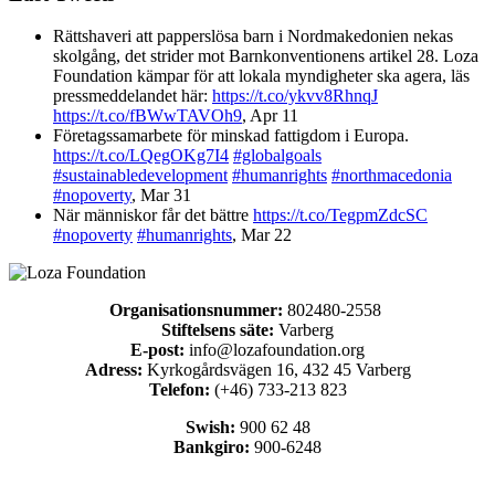
Rättshaveri att papperslösa barn i Nordmakedonien nekas
skolgång, det strider mot Barnkonventionens artikel 28. Loza
Foundation kämpar för att lokala myndigheter ska agera, läs
pressmeddelandet här:
https://t.co/ykvv8RhnqJ
https://t.co/fBWwTAVOh9
,
Apr 11
Företagssamarbete för minskad fattigdom i Europa.
https://t.co/LQegOKg7I4
#globalgoals
#sustainabledevelopment
#humanrights
#northmacedonia
#nopoverty
,
Mar 31
När människor får det bättre
https://t.co/TegpmZdcSC
#nopoverty
#humanrights
,
Mar 22
Organisationsnummer:
802480-2558
Stiftelsens säte:
Varberg
E-post:
info@lozafoundation.org
Adress:
Kyrkogårdsvägen 16, 432 45 Varberg
Telefon:
(+46) 733-213 823
Swish:
900 62 48
Bankgiro:
900-6248