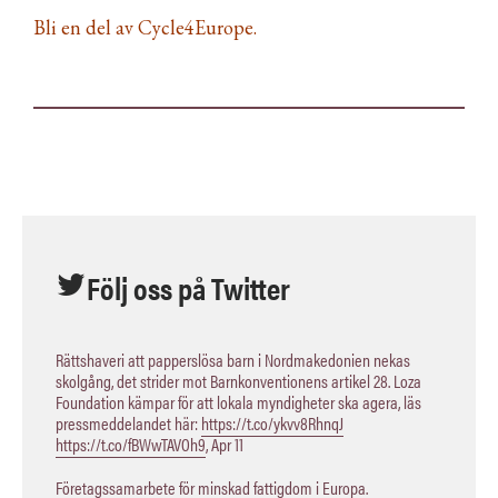
Bli en del av Cycle4Europe.
Följ oss på Twitter
Rättshaveri att papperslösa barn i Nordmakedonien nekas
skolgång, det strider mot Barnkonventionens artikel 28. Loza
Foundation kämpar för att lokala myndigheter ska agera, läs
pressmeddelandet här:
https://t.co/ykvv8RhnqJ
https://t.co/fBWwTAVOh9
,
Apr 11
Företagssamarbete för minskad fattigdom i Europa.