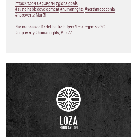
https://t.co/LQegOKg7I4
#globalgoals
#sustainabledevelopment
#humanrights
#northmacedonia
#nopoverty
,
Mar 31
När människor får det bättre
https://t.co/TegpmZdcSC
#nopoverty
#humanrights
,
Mar 22