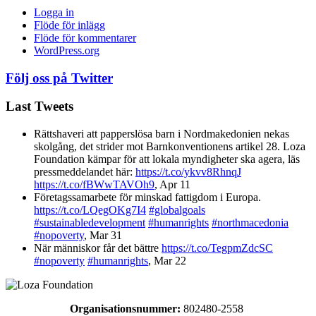
Logga in
Flöde för inlägg
Flöde för kommentarer
WordPress.org
Följ oss på Twitter
Last Tweets
Rättshaveri att papperslösa barn i Nordmakedonien nekas
skolgång, det strider mot Barnkonventionens artikel 28. Loza
Foundation kämpar för att lokala myndigheter ska agera, läs
pressmeddelandet här:
https://t.co/ykvv8RhnqJ
https://t.co/fBWwTAVOh9
,
Apr 11
Företagssamarbete för minskad fattigdom i Europa.
https://t.co/LQegOKg7I4
#globalgoals
#sustainabledevelopment
#humanrights
#northmacedonia
#nopoverty
,
Mar 31
När människor får det bättre
https://t.co/TegpmZdcSC
#nopoverty
#humanrights
,
Mar 22
Organisationsnummer:
802480-2558