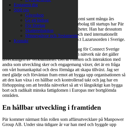
Engagera dig
Tidigare pro bono arbete
Stöd oss
Gåvoshop
Med utbildning inom humaniora och ekonomi samt många års
Ge ett bidrag
erfarenhet inom allt från världsledande storbolag till startups har Pär
För företag
en bred erfarenhet av att utveckla verksamheter. Han har dessutom
Skattereduktion
tidigare erfarenhet av att jobba i stiftelser och med internationellt
Minnesgåvor och Testamente
välgörenhetsarbete via sitt engagemang i S:t Lazarusorden i Sverige.
Kontakt
— Jag har engagerat mig i probono uppdrag för Connect Sverige
och där förstod jag vikten av bollplank och nätverk när det gäller
utvecklingen av verksamheter. Det är i möten och interaktion med
andra som utveckling sker och engagemang växer, det är en fråga
om vårt humankapital och dess förmåga att skapa tillväxt. Jag ser
med glädje och förväntan fram emot att bygga upp organisationen så
att den kan växa i en hållbar och kontrollerad takt och jag har en
förhoppning om att bredda nätverket så att vi långsiktigt kan bygga
bort och radikalt minska fattigdomen i Europas mer bortglömda
områden.
En hållbar utveckling i framtiden
Pär kommer närmast från rollen som affärsutvecklare på Manpower
Group AB. Under sina tidigare år var han med och byggde upp