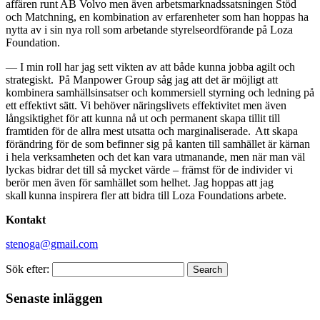
affären runt AB Volvo men även arbetsmarknadssatsningen Stöd
och Matchning, en kombination av erfarenheter som han hoppas ha
nytta av i sin nya roll som arbetande styrelseordförande på Loza
Foundation.
— I min roll har jag sett vikten av att både kunna jobba agilt och
strategiskt. På Manpower Group såg jag att det är möjligt att
kombinera samhällsinsatser och kommersiell styrning och ledning på
ett effektivt sätt. Vi behöver näringslivets effektivitet men även
långsiktighet för att kunna nå ut och permanent skapa tillit till
framtiden för de allra mest utsatta och marginaliserade. Att skapa
förändring för de som befinner sig på kanten till samhället är kärnan
i hela verksamheten och det kan vara utmanande, men när man väl
lyckas bidrar det till så mycket värde – främst för de individer vi
berör men även för samhället som helhet. Jag hoppas att jag
skall kunna inspirera fler att bidra till Loza Foundations arbete.
Kontakt
stenoga@gmail.com
Sök efter:
Search
Senaste inläggen