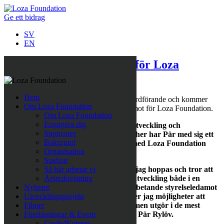
Ge ett bidrag
SV
EN
Pär Rylöv ny ordförande för Loza
Foundation
Hem
Den 14 juni tillträdde Pär Rylöv som ny ordförande och kommer
Om Loza Foundation
vara verksam som arbetande styrelseledamot för Loza Foundation.
Om Loza Foundation
Engagera dig
Med en bakgrund inom organisationsutveckling och
Sponsorer
projektutveckling i en rad olika branscher har Pär med sig ett
Bakgrund
stort engagemang för att tillsammans med Loza Foundation
Organisation
fortsätta utvecklingsarbetet i stiftelsen.
Stadgar
— Jag är tacksam för förtroendet, och jag hoppas och tror att
Så här arbetar vi
jag kan bidra med tillväxt och processutveckling både i en
Årsredovisning
strategisk och operativ mening. Som arbetande styrelseledamot
Nyheter
och ordförande för Loza Foundation ser jag möjligheter att
Utvecklingsprojekt
vända på den onda cirkel som fattigdomen utgör i de mest
Filmer
utsatta områdena i Europa i dag, säger Pär Rylöv.
Föreläsningar & Event
Cycle4Europe