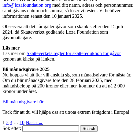
info@lozafoundation.org
med ditt namn, adress och personnummer,
samt gåvans datum och summa, så löser vi resten. Vi behöver
informationen senast den 10 januari 2025.
Observera att det i år gäller gåvor som skänkts efter den 15 juli
2024, då Skatteverket godkände Loza Foundation som
gåvomottagare.
Läs mer
Läs mer om
Skatteverkets regler för skattereduktion för gåvor
genom att klicka på länken.
Bli månadsgivare 2025
Nu hoppas vi att fler vill ansluta sig som månadsgivare för nästa år.
Om du blir månadsgivare före den 28 februari 2025, med
månadsbelopp på 200 kronor eller mer, kommer du att nå 2 000
kronor under året.
Bli månadsgivare här
Tack för att du vill hjälpa oss att utrota extrem fattigdom i Europa!
1
2
3
…
10
Nästa →
Sök efter:
Search