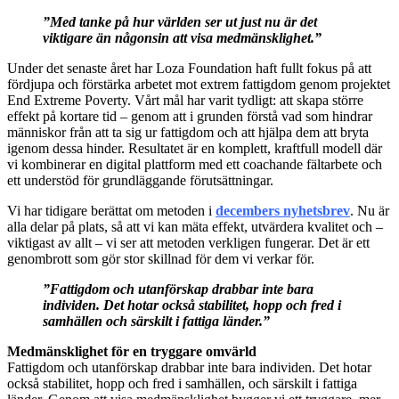
”Med tanke på hur världen ser ut just nu är det
viktigare än någonsin att visa medmänsklighet.”
Under det senaste året har Loza Foundation haft fullt fokus på att
fördjupa och förstärka arbetet mot extrem fattigdom genom projektet
End Extreme Poverty. Vårt mål har varit tydligt: att skapa större
effekt på kortare tid – genom att i grunden förstå vad som hindrar
människor från att ta sig ur fattigdom och att hjälpa dem att bryta
igenom dessa hinder. Resultatet är en komplett, kraftfull modell där
vi kombinerar en digital plattform med ett coachande fältarbete och
ett understöd för grundläggande förutsättningar.
Vi har tidigare berättat om metoden i
decembers nyhetsbrev
. Nu är
alla delar på plats, så att vi kan mäta effekt, utvärdera kvalitet och –
viktigast av allt – vi ser att metoden verkligen fungerar. Det är ett
genombrott som gör stor skillnad för dem vi verkar för.
”Fattigdom och utanförskap drabbar inte bara
individen. Det hotar också stabilitet, hopp och fred i
samhällen och särskilt i fattiga länder.”
Medmänsklighet för en tryggare omvärld
Fattigdom och utanförskap drabbar inte bara individen. Det hotar
också stabilitet, hopp och fred i samhällen, och särskilt i fattiga