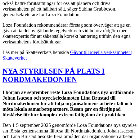
också bättre förutsättningar för oss att planera och driva
verksamheten på ett hållbart sätt, säger Sabina Grubbeson,
generalsekreterare för Loza Foundation.
Loza Foundation rekommenderar företag som överväger att ge en
gåva att ta del av gällande regelverk och vid behov rådgöra med
skatteexpertis för att säkerställa korrekt hantering utifrån den egna
verksamhetens förutsättningar.
Läs mer på Skatteverkets hemsida
Gåvor till ideella verksamheter |
Skatteverket
NYA STYRELSEN PÅ PLATS I
NORDMAKEDONIEN
I början av september reste Loza Foundations nya ordförande
Johan Isacson och styrelseledamoten Lina Brustad till
Nordmakedonien för att följa organisationens arbete i fält och
möta lokala samarbetspartners.
Resan gav en fördjupad
förståelse för hur komplex extrem fattigdom är i praktiken.
Den 1-5 september 2025 genomförde Loza Foundations nya styrelse
sin första gemensamma fältresa till Nordmakedonien. Johan Isacson
och Lina Brustad besökte flera områden där organisationen arbetar