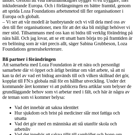
länder. Genom att visa medmänsklighet bygger vi ett tryggare, mer
inkluderande Europa. Och i förlängningen en bättre framtid, genom
att sprida Loza Foundations arbetsmetod till fler organisationer i
Europa och globalt.
– Vi ser att vår modell är banbrytande och vi vill dela med oss av
den till fler organisationer, men för att det ska bli möjligt behöver vi
mer stöd. Tillsammans med oss kan ni bidra till verklig förändring på
nära håll. Och jag lovar, att se ett utsatt barn börja tro på framtiden är
en belöning som är värt precis allt, säger Sabina Grubbeson, Loza
Foundations generalsekreterare.
Bli partner i förändringen
Att samarbeta med Loza Foundation är ett nära och personligt
samarbete där vi öppet och ärligt berättar om vårt arbete, så att ni
kan ta del av vad ert bidrag används till och vilken skillnad det gör,
kopplat till FN:s globala mål för en hållbar utveckling. Under det
kommande året kommer vi att publicera flera artiklar som belyser de
grundläggande behov som vi arbetar med i fält, och här är några av
de teman som vi kommer belysa:
Vad det innebär att sakna identitet
Hur sjukdom och brist på mediciner slår mot fattiga och
utsatta
Vad det gör med en människa att stå utanför skola och
arbetsliv
Vad det innebär att sakna tillit till samhället och hopp om