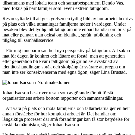
tillsammans med lokala team och samarbetspartnern Dendo Vas,
med fokus på barnfamiljer som lever i extrem fattigdom.
Resan syftade till att ge styrelsen en tydlig bild av hur arbetet bedrivs
på plats och vilka utmaningar familjerna möter i vardagen. Under
besöken blev det tydligt att fattigdom inte enbart handlar om brist på
mat eller pengar, utan också om identitet, språk, utbildning och
tillgång till samhällsservice.
– För mig innebar resan helt nya perspektiv på fattigdom. Att sakna
mat för dagen är konkret och lättare att förstå, men att generation
efter generation bli kvar i fattigdom på grund av avsaknad av
identitetshandlingar, språk och skolgång är svårare att greppa om
man inte ser konsekvenserna med egna ögon, säger Lina Brustad.
Johan Isacson beskriver resan som avgörande för att förstå
organisationens arbete bortom rapporter och sammanställningar.
– Att vara på plats och möta familjerna och fältarbetarna ger en helt
annan förståelse för hur komplext arbetet är. Det handlar om
långsiktiga processer där små förändringar kan få stor betydelse för
enskilda människor, säger Johan Isacson.
Under resan blev också begränsningarna i resurser tydliga, behoven