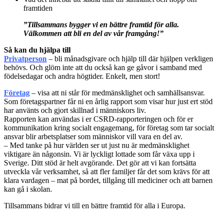
framtiden
”Tillsammans bygger vi en bättre framtid för alla.
Välkommen att bli en del av vår framgång!”
Så kan du hjälpa till
Privatperson
– bli månadsgivare och hjälp till där hjälpen verkligen
behövs. Och glöm inte att du också kan ge gåvor i samband med
födelsedagar och andra högtider. Enkelt, men stort!
Företag
– visa att ni står för medmänsklighet och samhällsansvar.
Som företagspartner får ni en årlig rapport som visar hur just ert stöd
har använts och gjort skillnad i människors liv.
Rapporten kan användas i er CSRD-rapporteringen och för er
kommunikation kring socialt engagemang, för företag som tar socialt
ansvar blir arbetsplatser som människor vill vara en del av.
– Med tanke på hur världen ser ut just nu är medmänsklighet
viktigare än någonsin. Vi är lyckligt lottade som får växa upp i
Sverige. Ditt stöd är helt avgörande. Det gör att vi kan fortsätta
utveckla vår verksamhet, så att fler familjer får det som krävs för att
klara vardagen – mat på bordet, tillgång till mediciner och att barnen
kan gå i skolan.
Tillsammans bidrar vi till en bättre framtid för alla i Europa.