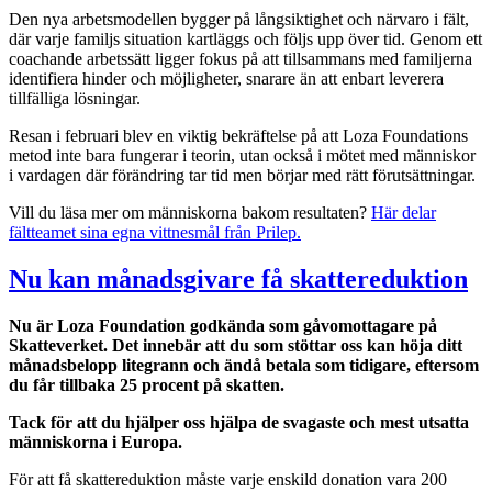
Den nya arbetsmodellen bygger på långsiktighet och närvaro i fält,
där varje familjs situation kartläggs och följs upp över tid. Genom ett
coachande arbetssätt ligger fokus på att tillsammans med familjerna
identifiera hinder och möjligheter, snarare än att enbart leverera
tillfälliga lösningar.
Resan i februari blev en viktig bekräftelse på att Loza Foundations
metod inte bara fungerar i teorin, utan också i mötet med människor
i vardagen där förändring tar tid men börjar med rätt förutsättningar.
Vill du läsa mer om människorna bakom resultaten?
Här delar
fältteamet sina egna vittnesmål från Prilep.
Nu kan månadsgivare få skattereduktion
Nu är Loza Foundation godkända som gåvomottagare på
Skatteverket. Det innebär att du som stöttar oss kan höja ditt
månadsbelopp litegrann och ändå betala som tidigare, eftersom
du får tillbaka 25 procent på skatten.
Tack för att du hjälper oss hjälpa de svagaste och mest utsatta
människorna i Europa.
För att få skattereduktion måste varje enskild donation vara 200