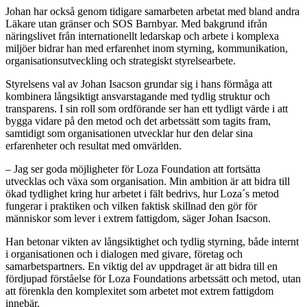
Johan har också genom tidigare samarbeten arbetat med bland andra
Läkare utan gränser och SOS Barnbyar. Med bakgrund ifrån
näringslivet från internationellt ledarskap och arbete i komplexa
miljöer bidrar han med erfarenhet inom styrning, kommunikation,
organisationsutveckling och strategiskt styrelsearbete.
Styrelsens val av Johan Isacson grundar sig i hans förmåga att
kombinera långsiktigt ansvarstagande med tydlig struktur och
transparens. I sin roll som ordförande ser han ett tydligt värde i att
bygga vidare på den metod och det arbetssätt som tagits fram,
samtidigt som organisationen utvecklar hur den delar sina
erfarenheter och resultat med omvärlden.
– Jag ser goda möjligheter för Loza Foundation att fortsätta
utvecklas och växa som organisation. Min ambition är att bidra till
ökad tydlighet kring hur arbetet i fält bedrivs, hur Loza´s metod
fungerar i praktiken och vilken faktisk skillnad den gör för
människor som lever i extrem fattigdom, säger Johan Isacson.
Han betonar vikten av långsiktighet och tydlig styrning, både internt
i organisationen och i dialogen med givare, företag och
samarbetspartners. En viktig del av uppdraget är att bidra till en
fördjupad förståelse för Loza Foundations arbetssätt och metod, utan
att förenkla den komplexitet som arbetet mot extrem fattigdom
innebär.