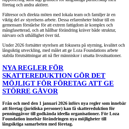
företag och andra aktörer.
Fältresor och direkta möten med lokala team och familjer är en
viktig del av styrelsens arbete. Dessa erfarenheter bidrar till en
gemensam förståelse för att extrem fattigdom är komplex och
mångfasetterad, och att hållbar förändring kräver både struktur,
närvaro och uthållighet över tid.
Under 2026 fortsätter styrelsen att fokusera på styrning, kvalitet och
långsiktig utveckling, med målet att ge Loza Foundations arbete
stabila förutsättningar att nå fler människor i utsatta livssituationer.
NYA REGLER FÖR
SKATTEREDUKTION GÖR DET
MÖJLIGT FÖR FÖRETAG ATT GE
STÖRRE GÅVOR
Från och med den 1 januari 2026 införs nya regler som innebär
att företag (juridiska personer) kan få skattereduktion för
penninggåvor till godkända ideella organisationer. För Loza
Foundation innebär förändringen nya möjligheter till
långsiktiga samarbeten med företag.