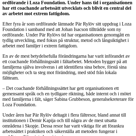
ordförande i Loza Foundation. Under hans tid i organisationen
har ett coachande arbetssätt utvecklats och blivit en central del
av arbetet mot extrem fattigdom.
Efter fyra år som ordförande lämnade Pär Rylöv sitt uppdrag i Loza
Foundation i samband med att Johan Isacson tillträdde som ny
ordförande. Under Pär Rylövs tid har organisationen genomgått en
tydlig utveckling, med fokus på struktur, metod och långsiktighet i
arbetet med familjer i extrem fattigdom.
En av de mest betydelsefulla förändringarna har varit införandet av
ett coachande förhållningssätt i fältarbetet. Metoden bygger på att
familjerna själva involveras i att identifiera sina behov, förstå sina
möjligheter och ta steg mot förändring, med stöd från lokala
fältteam.
– Det coachande förhållningssättet har gett organisationen ett
gemensamt språk och en tydligare riktning, både internt och i mötet
med familjerna i fält, säger Sabina Grubbeson, generalsekreterare för
Loza Foundation.
Under åren har Pär Rylöv deltagit i flera fältresor, bland annat till
institutionen i Demir Kapija och till några av de mest utsatta
områdena i Skopje. Dessa resor har varit viktiga för att förankra
arbetssättet i praktiken och säkerställa att metoden fungerar i