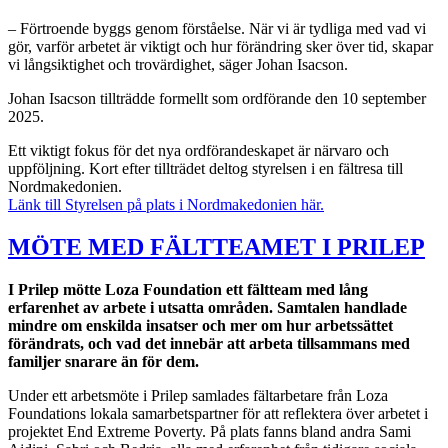
– Förtroende byggs genom förståelse. När vi är tydliga med vad vi
gör, varför arbetet är viktigt och hur förändring sker över tid, skapar
vi långsiktighet och trovärdighet, säger Johan Isacson.
Johan Isacson tillträdde formellt som ordförande den 10 september
2025.
Ett viktigt fokus för det nya ordförandeskapet är närvaro och
uppföljning. Kort efter tillträdet deltog styrelsen i en fältresa till
Nordmakedonien.
Länk till
Styrelsen på plats i Nordmakedonien här.
MÖTE MED FÄLTTEAMET I PRILEP
I Prilep mötte Loza Foundation ett fältteam med lång
erfarenhet av arbete i utsatta områden. Samtalen handlade
mindre om enskilda insatser och mer om hur arbetssättet
förändrats, och vad det innebär att arbeta tillsammans med
familjer snarare än för dem.
Under ett arbetsmöte i Prilep samlades fältarbetare från Loza
Foundations lokala samarbetspartner för att reflektera över arbetet i
projektet End Extreme Poverty. På plats fanns bland andra Sami