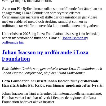
verkliga miljöer, inte bara i teorin.
Även om Pär Rylöv lämnar rollen som ordförande fortsätter han sitt
engagemang i Loza Foundation som styrelseledamot.
Överlämningen markerar ett skifte där organisationen går vidare
med en etablerad metod och struktur, samtidigt som en ny
ordförande tar vid för att utveckla kommunikationen kring arbetet.
Under hösten 2025 tog Loza Foundation nästa steg i sitt ledarskap
när en ny ordförande tillträdde. Länk till
Johan Isacson ny
ordförande här.
Johan Isacson ny ordförande i Loza
Foundation
Bild: Sabina Grubbeson, generalsekreterare Loza Foundation, och
Johan Isacson, ordförande, på plats i Nord Makedonien.
Loza Foundation har utsett Johan Isacson till ny ordförande.
Han efterträder Pär Rylöv, som lämnar uppdraget efter fyra år.
Johan Isacson har lång erfarenhet från internationella sammanhang.
Han har verkat i och har nätverk i flera av de regioner där Loza
Foundation bedriver aktiva insatser.