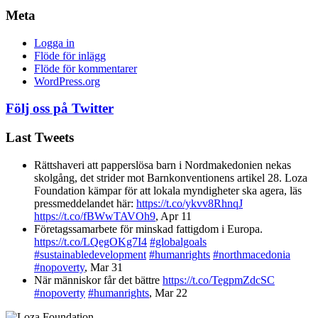
Meta
Logga in
Flöde för inlägg
Flöde för kommentarer
WordPress.org
Följ oss på Twitter
Last Tweets
Rättshaveri att papperslösa barn i Nordmakedonien nekas
skolgång, det strider mot Barnkonventionens artikel 28. Loza
Foundation kämpar för att lokala myndigheter ska agera, läs
pressmeddelandet här:
https://t.co/ykvv8RhnqJ
https://t.co/fBWwTAVOh9
,
Apr 11
Företagssamarbete för minskad fattigdom i Europa.
https://t.co/LQegOKg7I4
#globalgoals
#sustainabledevelopment
#humanrights
#northmacedonia
#nopoverty
,
Mar 31
När människor får det bättre
https://t.co/TegpmZdcSC
#nopoverty
#humanrights
,
Mar 22