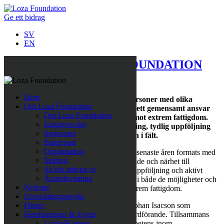
Ge ett bidrag
SV
EN
STYRELSEN I LOZA FOUNDATION
2026
Hem
Loza Foundations styrelse består av personer med olika
Om Loza Foundation
bakgrund och kompetens, förenade av ett gemensamt ansvar
Om Loza Foundation
för organisationens långsiktiga arbete mot extrem fattigdom.
Engagera dig
Under 2026 ligger fokus på stabil styrning, tydlig uppföljning
Sponsorer
och fortsatt utveckling av verksamheten i fält.
Bakgrund
Organisation
Styrelsen i Loza Foundation har under de senaste åren formats med
Stadgar
målet att skapa långsiktighet, ansvarstagande och närhet till
Så här arbetar vi
verksamheten. Genom fältresor, löpande uppföljning och aktivt
Årsredovisning
styrelsearbete har styrelsen en god inblick i både de möjligheter och
Nyheter
begränsningar som präglar arbetet mot extrem fattigdom.
Utvecklingsprojekt
Sedan september 2025 leds styrelsen av Johan Isacson som
Filmer
ordförande, med Lina Brustad som vice ordförande. Tillsammans
Föreläsningar & Event
med övriga ledamöter bidrar de med kompetens inom
Cycle4Europe