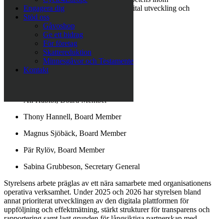
kommunikation, juridik, investeringar, digital utveckling och
Engagera dig
organisationsstyrning.
Stöd oss
Gåvoshop
Styrelsen 2026 består av:
Ge ett bidrag
För företag
Johan Isacson, Chair
Skattereduktion
Minnesgåvor och Testamente
Lina Brustad, Vice Chair
Kontakt
Jörgen Grubbeson, Board Member
Ali Habibi, Board Member
Thony Hannell, Board Member
Magnus Sjöbäck, Board Member
Pär Rylöv, Board Member
Sabina Grubbeson, Secretary General
Styrelsens arbete präglas av ett nära samarbete med organisationens
operativa verksamhet. Under 2025 och 2026 har styrelsen bland
annat prioriterat utvecklingen av den digitala plattformen för
uppföljning och effektmätning, stärkt strukturer för transparens och
rapportering samt lagt grunden för långsiktiga partnerskap med