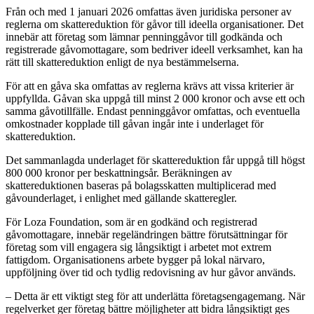
Från och med 1 januari 2026 omfattas även juridiska personer av
reglerna om skattereduktion för gåvor till ideella organisationer. Det
innebär att företag som lämnar penninggåvor till godkända och
registrerade gåvomottagare, som bedriver ideell verksamhet, kan ha
rätt till skattereduktion enligt de nya bestämmelserna.
För att en gåva ska omfattas av reglerna krävs att vissa kriterier är
uppfyllda. Gåvan ska uppgå till minst 2 000 kronor och avse ett och
samma gåvotillfälle. Endast penninggåvor omfattas, och eventuella
omkostnader kopplade till gåvan ingår inte i underlaget för
skattereduktion.
Det sammanlagda underlaget för skattereduktion får uppgå till högst
800 000 kronor per beskattningsår. Beräkningen av
skattereduktionen baseras på bolagsskatten multiplicerad med
gåvounderlaget, i enlighet med gällande skatteregler.
För Loza Foundation, som är en godkänd och registrerad
gåvomottagare, innebär regeländringen bättre förutsättningar för
företag som vill engagera sig långsiktigt i arbetet mot extrem
fattigdom. Organisationens arbete bygger på lokal närvaro,
uppföljning över tid och tydlig redovisning av hur gåvor används.
– Detta är ett viktigt steg för att underlätta företagsengagemang. När
regelverket ger företag bättre möjligheter att bidra långsiktigt ges