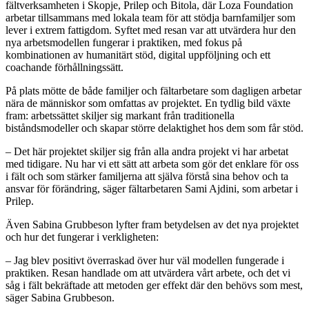
fältverksamheten i Skopje, Prilep och Bitola, där Loza Foundation
arbetar tillsammans med lokala team för att stödja barnfamiljer som
lever i extrem fattigdom. Syftet med resan var att utvärdera hur den
nya arbetsmodellen fungerar i praktiken, med fokus på
kombinationen av humanitärt stöd, digital uppföljning och ett
coachande förhållningssätt.
På plats mötte de både familjer och fältarbetare som dagligen arbetar
nära de människor som omfattas av projektet. En tydlig bild växte
fram: arbetssättet skiljer sig markant från traditionella
biståndsmodeller och skapar större delaktighet hos dem som får stöd.
– Det här projektet skiljer sig från alla andra projekt vi har arbetat
med tidigare. Nu har vi ett sätt att arbeta som gör det enklare för oss
i fält och som stärker familjerna att själva förstå sina behov och ta
ansvar för förändring, säger fältarbetaren Sami Ajdini, som arbetar i
Prilep.
Även Sabina Grubbeson lyfter fram betydelsen av det nya projektet
och hur det fungerar i verkligheten:
– Jag blev positivt överraskad över hur väl modellen fungerade i
praktiken. Resan handlade om att utvärdera vårt arbete, och det vi
såg i fält bekräftade att metoden ger effekt där den behövs som mest,
säger Sabina Grubbeson.