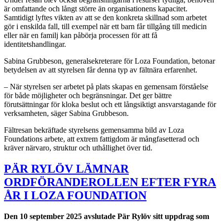
är omfattande och långt större än organisationens kapacitet.
Samtidigt lyftes vikten av att se den konkreta skillnad som arbetet
gör i enskilda fall, till exempel när ett barn får tillgång till medicin
eller när en familj kan påbörja processen för att få
identitetshandlingar.
Sabina Grubbeson, generalsekreterare för Loza Foundation, betonar
betydelsen av att styrelsen får denna typ av fältnära erfarenhet.
– När styrelsen ser arbetet på plats skapas en gemensam förståelse
för både möjligheter och begränsningar. Det ger bättre
förutsättningar för kloka beslut och ett långsiktigt ansvarstagande för
verksamheten, säger Sabina Grubbeson.
Fältresan bekräftade styrelsens gemensamma bild av Loza
Foundations arbete, att extrem fattigdom är mångfasetterad och
kräver närvaro, struktur och uthållighet över tid.
PÄR RYLÖV LÄMNAR
ORDFÖRANDEROLLEN EFTER FYRA
ÅR I LOZA FOUNDATION
Den 10 september 2025 avslutade Pär Rylöv sitt uppdrag som