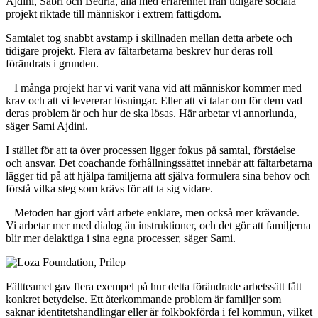
Ajdini, Sabri och Bedria, alla med erfarenhet från tidigare sociala
projekt riktade till människor i extrem fattigdom.
Samtalet tog snabbt avstamp i skillnaden mellan detta arbete och
tidigare projekt. Flera av fältarbetarna beskrev hur deras roll
förändrats i grunden.
– I många projekt har vi varit vana vid att människor kommer med
krav och att vi levererar lösningar. Eller att vi talar om för dem vad
deras problem är och hur de ska lösas. Här arbetar vi annorlunda,
säger Sami Ajdini.
I stället för att ta över processen ligger fokus på samtal, förståelse
och ansvar. Det coachande förhållningssättet innebär att fältarbetarna
lägger tid på att hjälpa familjerna att själva formulera sina behov och
förstå vilka steg som krävs för att ta sig vidare.
– Metoden har gjort vårt arbete enklare, men också mer krävande.
Vi arbetar mer med dialog än instruktioner, och det gör att familjerna
blir mer delaktiga i sina egna processer, säger Sami.
Fältteamet gav flera exempel på hur detta förändrade arbetssätt fått
konkret betydelse. Ett återkommande problem är familjer som
saknar identitetshandlingar eller är folkbokförda i fel kommun, vilket