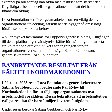
exempel på hur företag kan bidra med resurser som stärker det
långsiktiga arbetet i ideella organisationer, utan att det handlar om
finansiella bidrag.
Loza Foundation ser företagssamarbeten som en viktig del av
organisationens utveckling, särskilt när de bygger på ömsesidig
förståelse och konkreta behov.
– Vi är mycket tacksamma för Hippolys generösa bidrag. Tillgången
till deras plattform ger vår styrelse bättre förutsättningar att arbeta
strukturerat och effektivt, vilket i förlängningen stärker
organisationens verksamhet i fält, säger Sabina Grubbeson,
generalsekreterare Loza Foundation.
BANBRYTANDE RESULTAT FRÅN
FÄLTET I NORDMAKEDONIEN
I februari 2025 reste Loza Foundations generalsekreterare
Sabina Grubbeson och ordförande Pär Rylöv till
Nordmakedonien för att följa upp organisationens nya
arbetsmodell i praktiken. Resan bekräftade att arbetssättet ger
tydliga resultat för barnfamiljer i extrem fattigdom.
Under resan besökte Sabina Grubbeson och Pär Rylöv