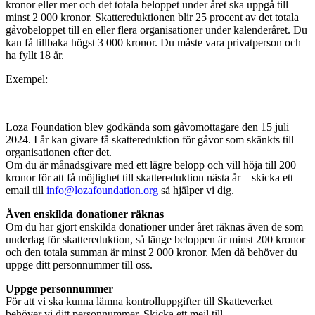
kronor eller mer och det totala beloppet under året ska uppgå till
minst 2 000 kronor. Skattereduktionen blir 25 procent av det totala
gåvobeloppet till en eller flera organisationer under kalenderåret. Du
kan få tillbaka högst 3 000 kronor. Du måste vara privatperson och
ha fyllt 18 år.
Exempel:
Loza Foundation blev godkända som gåvomottagare den 15 juli
2024. I år kan givare få skattereduktion för gåvor som skänkts till
organisationen efter det.
Om du är månadsgivare med ett lägre belopp och vill höja till 200
kronor för att få möjlighet till skattereduktion nästa år – skicka ett
email till
info@lozafoundation.org
så hjälper vi dig.
Även enskilda donationer räknas
Om du har gjort enskilda donationer under året räknas även de som
underlag för skattereduktion, så länge beloppen är minst 200 kronor
och den totala summan är minst 2 000 kronor. Men då behöver du
uppge ditt personnummer till oss.
Uppge personnummer
För att vi ska kunna lämna kontrolluppgifter till Skatteverket
behöver vi ditt personnummer. Skicka ett mejl till