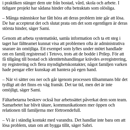
i praktiken stänger dem ute från bostad, vård, skola och arbete. I
tidigare projekt har sådana hinder ofta betraktats som olösliga.
– Många människor har fått höra att deras problem inte går att lösa.
De har accepterat det och slutat prata om det som egentligen är deras
största hinder, säger Sami.
Genom att arbeta systematiskt, samla information och ta ett steg i
taget har fältteamet kunnat visa att problemen ofta är administrativa
snarare än omöjliga. Ett exempel som lyftes under mötet handlade
om en familj registrerad i Tetovo, trots att de bodde i Prilep. För att
få tillgång till bostad och identitetshandlingar krävdes avregistrering,
ny registrering och flera myndighetskontakter, något familjen varken
hade pengar eller kunskap att hantera på egen hand.
– När vi sätter oss ner och går igenom processen tillsammans blir det
tydligt att det finns en väg framåt. Det tar tid, men det är inte
omöjligt, säger Sami.
Fältarbetarna beskrev också hur arbetssättet påverkat dem som team.
Samarbetet har blivit tätare, kommunikationen mer öppen och
relationen till familjerna mer förtroendefull.
– Vi är i ständig kontakt med varandra. Det handlar inte bara om att
lösa problem, utan om att bygga tillit, säger Sabri.