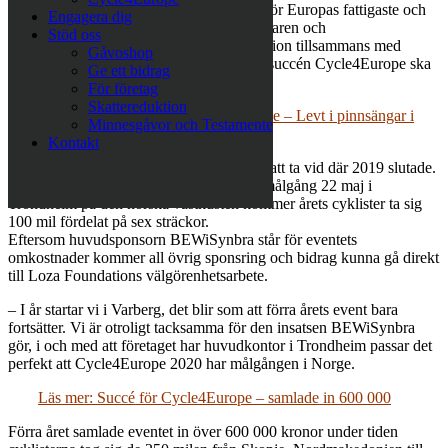
att ha tagit sig genom Europa till förmån för Europas fattigaste och
Engagera dig
mest utsatta människor. Nu har initiativtagaren och
Stöd oss
välgörenhetsorganisationen Loza Foundation tillsammans med
Gåvoshop
huvudsponsorn BEWiSynbra beslutat att succén Cycle4Europe ska
Ge ett bidrag
göras igen i maj 2020.
För företag
Skattereduktion
Läs mer: Här göms funktionsvarierade – Levt i pinnsängar i
Minnesgåvor och Testamente
årtioenden
Kontakt
Årets upplaga av Cycle4Europe kommer att ta vid där 2019 slutade.
Med start i Varberg, Sverige 17 maj och målgång 22 maj i
Trondheim på den norska västkusten kommer årets cyklister ta sig
100 mil fördelat på sex sträckor.
Eftersom huvudsponsorn BEWiSynbra står för eventets
omkostnader kommer all övrig sponsring och bidrag kunna gå direkt
till Loza Foundations välgörenhetsarbete.
– I år startar vi i Varberg, det blir som att förra årets event bara
fortsätter. Vi är otroligt tacksamma för den insatsen BEWiSynbra
gör, i och med att företaget har huvudkontor i Trondheim passar det
perfekt att Cycle4Europe 2020 har målgången i Norge.
Läs mer: Succé för Cycle4Europe – samlade in 600 000
Förra året samlade eventet in över 600 000 kronor under tiden