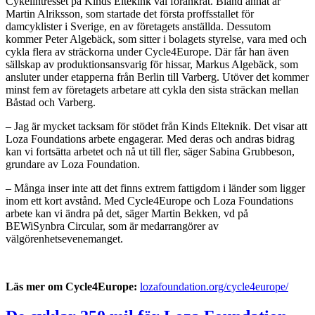
Cykelintresset på Kinds Eltekink väl förankrat. Bland annat är
Martin Alriksson, som startade det första proffsstallet för
damcyklister i Sverige, en av företagets anställda. Dessutom
kommer Peter Algebäck, som sitter i bolagets styrelse, vara med och
cykla flera av sträckorna under Cycle4Europe. Där får han även
sällskap av produktionsansvarig för hissar, Markus Algebäck, som
ansluter under etapperna från Berlin till Varberg. Utöver det kommer
minst fem av företagets arbetare att cykla den sista sträckan mellan
Båstad och Varberg.
– Jag är mycket tacksam för stödet från Kinds Elteknik. Det visar att
Loza Foundations arbete engagerar. Med deras och andras bidrag
kan vi fortsätta arbetet och nå ut till fler, säger Sabina Grubbeson,
grundare av Loza Foundation.
– Många inser inte att det finns extrem fattigdom i länder som ligger
inom ett kort avstånd. Med Cycle4Europe och Loza Foundations
arbete kan vi ändra på det, säger Martin Bekken, vd på
BEWiSynbra Circular, som är medarrangörer av
välgörenhetsevenemanget.
Läs mer om Cycle4Europe:
lozafoundation.org/cycle4europe/