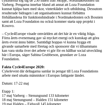
cyklisterna tog sig de 250 milen från Skopje, Nordmakedonien till
Varberg. Pengarna innebar bland att annat att Loza Foundation
kunnat hjälpa barn med skor, vinterkläder och utbildning. Dessutom
resulterade bidragen i att organisationen kunnat förbättra
förhållandena för funktionshindrade i Nordmakedonien och Bosnien
samt att Loza Foundation nu också kommer starta upp projekt i
Kosovo.
– Cycle4Europe visade omvärlden att det här är en viktig fråga.
Förra årets evenemang gav så mycket energi och kunskap att göra
årets event ännu bättre. Samtidigt hoppas vi kunna bygga ett
givande samarbete med företag och sponsorer där vi tillsammans
kan vara stolta över det arbete vi gör för en hållbar social utveckling
här i Europa, säger Sabina Grubbeson, grundare av Loza
Foundation.
Fakta Cycle4Europe 2020:
Cykelevent där deltagarna samlar in pengar till Loza Foundations
arbete med utsatta människor i Europas fattigaste länder.
Datum: 17-22 maj
Etapp 1:
17 maj Varberg – Stenungsund 133 kilometer
18 maj Stenungsund – Halden 151 kilometer
19 maj Halden – Eidsvoll 145 kilometer