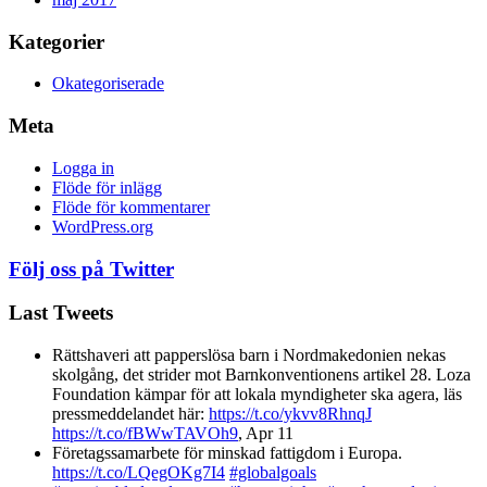
Kategorier
Okategoriserade
Meta
Logga in
Flöde för inlägg
Flöde för kommentarer
WordPress.org
Följ oss på Twitter
Last Tweets
Rättshaveri att papperslösa barn i Nordmakedonien nekas
skolgång, det strider mot Barnkonventionens artikel 28. Loza
Foundation kämpar för att lokala myndigheter ska agera, läs
pressmeddelandet här:
https://t.co/ykvv8RhnqJ
https://t.co/fBWwTAVOh9
,
Apr 11
Företagssamarbete för minskad fattigdom i Europa.
https://t.co/LQegOKg7I4
#globalgoals