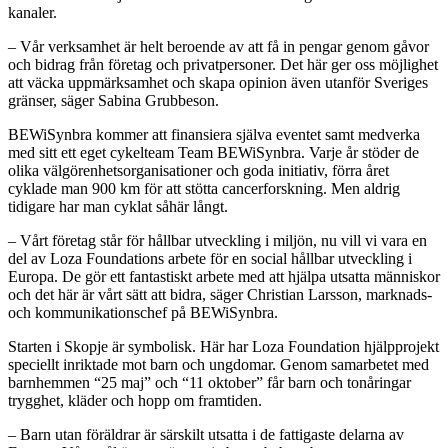
kanaler.
– Vår verksamhet är helt beroende av att få in pengar genom gåvor
och bidrag från företag och privatpersoner. Det här ger oss möjlighet
att väcka uppmärksamhet och skapa opinion även utanför Sveriges
gränser, säger Sabina Grubbeson.
BEWiSynbra kommer att finansiera själva eventet samt medverka
med sitt ett eget cykelteam Team BEWiSynbra. Varje år stöder de
olika välgörenhetsorganisationer och goda initiativ, förra året
cyklade man 900 km för att stötta cancerforskning. Men aldrig
tidigare har man cyklat såhär långt.
– Vårt företag står för hållbar utveckling i miljön, nu vill vi vara en
del av Loza Foundations arbete för en social hållbar utveckling i
Europa. De gör ett fantastiskt arbete med att hjälpa utsatta människor
och det här är vårt sätt att bidra, säger Christian Larsson, marknads-
och kommunikationschef på BEWiSynbra.
Starten i Skopje är symbolisk. Här har Loza Foundation hjälpprojekt
speciellt inriktade mot barn och ungdomar. Genom samarbetet med
barnhemmen “25 maj” och “11 oktober” får barn och tonåringar
trygghet, kläder och hopp om framtiden.
– Barn utan föräldrar är särskilt utsatta i de fattigaste delarna av