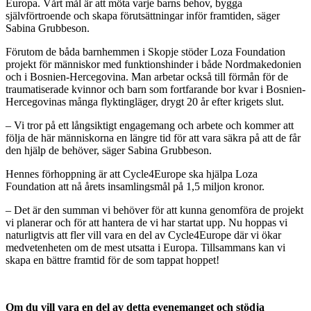
Europa. Vårt mål är att möta varje barns behov, bygga
självförtroende och skapa förutsättningar inför framtiden, säger
Sabina Grubbeson.
Förutom de båda barnhemmen i Skopje stöder Loza Foundation
projekt för människor med funktionshinder i både Nordmakedonien
och i Bosnien-Hercegovina. Man arbetar också till förmån för de
traumatiserade kvinnor och barn som fortfarande bor kvar i Bosnien-
Hercegovinas många flyktingläger, drygt 20 år efter krigets slut.
– Vi tror på ett långsiktigt engagemang och arbete och kommer att
följa de här människorna en längre tid för att vara säkra på att de får
den hjälp de behöver, säger Sabina Grubbeson.
Hennes förhoppning är att Cycle4Europe ska hjälpa Loza
Foundation att nå årets insamlingsmål på 1,5 miljon kronor.
– Det är den summan vi behöver för att kunna genomföra de projekt
vi planerar och för att hantera de vi har startat upp. Nu hoppas vi
naturligtvis att fler vill vara en del av Cycle4Europe där vi ökar
medvetenheten om de mest utsatta i Europa. Tillsammans kan vi
skapa en bättre framtid för de som tappat hoppet!
Om du vill vara en del av detta evenemanget och stödja