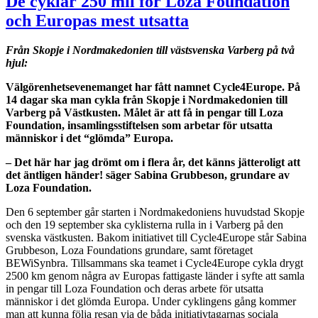
De cyklar 250 mil för Loza Foundation
och Europas mest utsatta
Från Skopje i Nordmakedonien till västsvenska Varberg på två
hjul:
Välgörenhetsevenemanget har fått namnet Cycle4Europe. På
14 dagar ska man cykla från Skopje i Nordmakedonien till
Varberg på Västkusten. Målet är att få in pengar till Loza
Foundation, insamlingsstiftelsen som arbetar för utsatta
människor i det “glömda” Europa.
– Det här har jag drömt om i flera år, det känns jätteroligt att
det äntligen händer! säger Sabina Grubbeson, grundare av
Loza Foundation.
Den 6 september går starten i Nordmakedoniens huvudstad Skopje
och den 19 september ska cyklisterna rulla in i Varberg på den
svenska västkusten. Bakom initiativet till Cycle4Europe står Sabina
Grubbeson, Loza Foundations grundare, samt företaget
BEWiSynbra. Tillsammans ska teamet i Cycle4Europe cykla drygt
2500 km genom några av Europas fattigaste länder i syfte att samla
in pengar till Loza Foundation och deras arbete för utsatta
människor i det glömda Europa. Under cyklingens gång kommer
man att kunna följa resan via de båda initiativtagarnas sociala