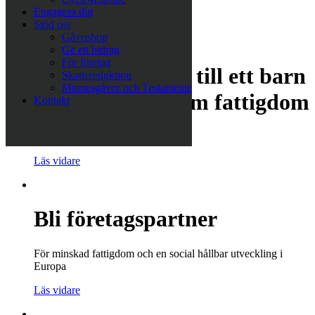
Engagera dig
Läs vidare
Stöd oss
Gåvoshop
Ge ett bidrag
För företag
Köp en pyjamas till ett barn
Skattereduktion
Minnesgåvor och Testamente
som lever i extrem fattigdom
Kontakt
Ge bort en gåva som hjälper
Läs vidare
Bli företagspartner
För minskad fattigdom och en social hållbar utveckling i
Europa
Läs vidare