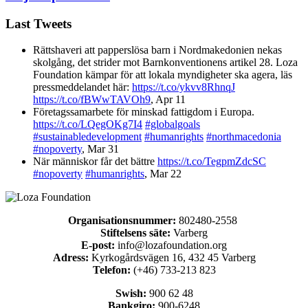
Last Tweets
Rättshaveri att papperslösa barn i Nordmakedonien nekas
skolgång, det strider mot Barnkonventionens artikel 28. Loza
Foundation kämpar för att lokala myndigheter ska agera, läs
pressmeddelandet här:
https://t.co/ykvv8RhnqJ
https://t.co/fBWwTAVOh9
,
Apr 11
Företagssamarbete för minskad fattigdom i Europa.
https://t.co/LQegOKg7I4
#globalgoals
#sustainabledevelopment
#humanrights
#northmacedonia
#nopoverty
,
Mar 31
När människor får det bättre
https://t.co/TegpmZdcSC
#nopoverty
#humanrights
,
Mar 22
Organisationsnummer:
802480-2558
Stiftelsens säte:
Varberg
E-post:
info@lozafoundation.org
Adress:
Kyrkogårdsvägen 16, 432 45 Varberg
Telefon:
(+46) 733-213 823
Swish:
900 62 48
Bankgiro:
900-6248