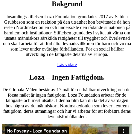
Bakgrund
Insamlingsstiftelsen Loza Foundation grundades 2017 av Sabina
Grubbeson som en reaktion på den utsatthet hon bevittnade då hon
reste i Nordmakedonien och undersökte den rådande situationen på
barnhem och institutioner. Stiftelsen grundades i syftet att värna om
utsatta människors särskilda rättigheter till trygghet och överlevnad
och skall arbeta för att förbättra levnadsvillkoren för barn och vuxna
som lever under ovärdiga förhållanden. För en social hållbar
utveckling i de fattigaste delarna av Europa.
Läs vidare
Loza – Ingen Fattigdom.
De Globala Målen består av 17 mål för en hållbar utveckling och det
första målet är ingen fattigdom. Loza Foundation arbetar för de
fattigaste och mest utsatta. I denna film kan du ta del av vardagen
hos några av de människor i Nordmakedonien som lever i extrem
fattigdom, deras utmaningar och hur vi arbetar för att förbättra deras
levnadsförhållanden.