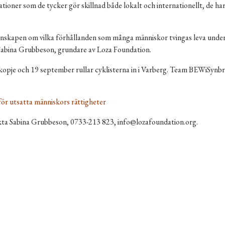
ationer som de tycker gör skillnad både lokalt och internationellt, de har
 kunskapen om vilka förhållanden som många människor tvingas leva under
r Sabina Grubbeson, grundare av Loza Foundation.
je och 19 september rullar cyklisterna in i Varberg.
Team BEWiSynbr
för utsatta människors rättigheter
ta Sabina Grubbeson, 0733-213 823, info@lozafoundation.org.