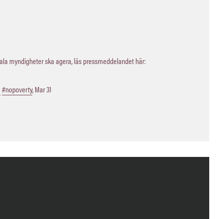
kala myndigheter ska agera, läs pressmeddelandet här:
a
#nopoverty
,
Mar 31