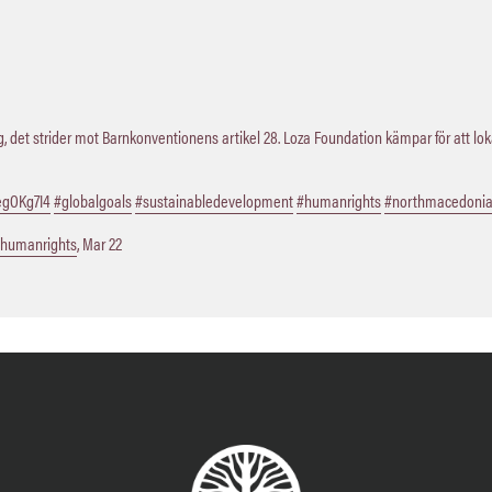
 det strider mot Barnkonventionens artikel 28. Loza Foundation kämpar för att lo
QegOKg7I4
#globalgoals
#sustainabledevelopment
#humanrights
#northmacedoni
humanrights
,
Mar 22