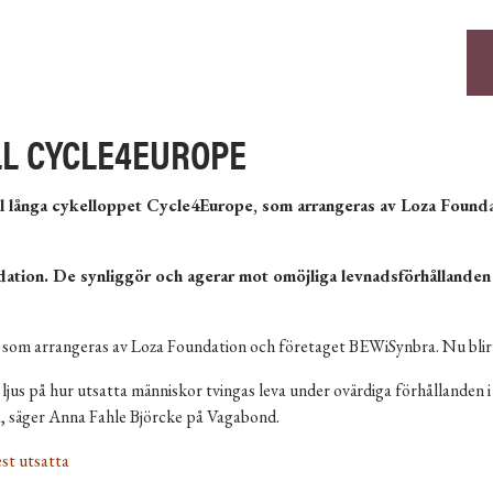
LL CYCLE4EUROPE
ånga cykelloppet Cycle4Europe, som arrangeras av Loza Foundatio
ation. De synliggör och agerar mot omöjliga levnadsförhållanden 
m arrangeras av Loza Foundation och företaget BEWiSynbra. Nu blir e
ljus på hur utsatta människor tvingas leva under ovärdiga förhållanden i
, säger Anna Fahle Björcke på Vagabond.
st utsatta