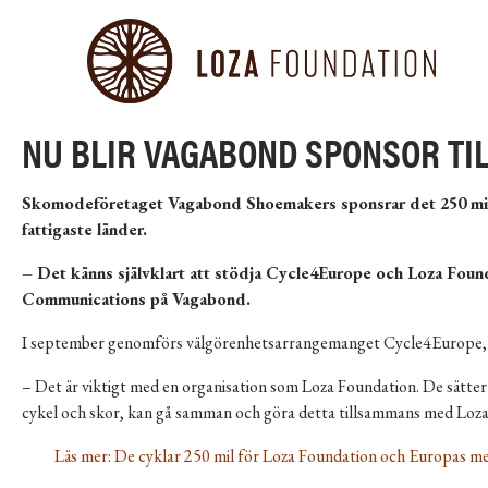
NU BLIR VAGABOND SPONSOR TI
Skomodeföretaget Vagabond Shoemakers sponsrar det 250 mil l
fattigaste länder.
– Det känns självklart att stödja Cycle4Europe och Loza Found
Communications på Vagabond.
I september genomförs välgörenhetsarrangemanget Cycle4Europe, so
– Det är viktigt med en organisation som Loza Foundation. De sätter 
cykel och skor, kan gå samman och göra detta tillsammans med Loza
Läs mer:
De cyklar 250 mil för Loza Foundation och Europas me