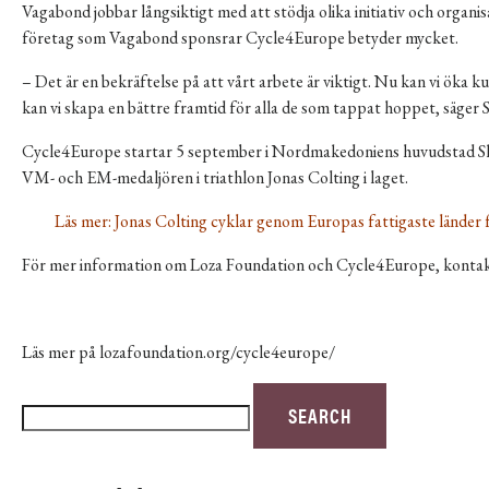
Vagabond jobbar långsiktigt med att stödja olika initiativ och organis
företag som Vagabond sponsrar Cycle4Europe betyder mycket.
– Det är en bekräftelse på att vårt arbete är viktigt. Nu kan vi öka
kan vi skapa en bättre framtid för alla de som tappat hoppet, säge
Cycle4Europe startar 5 september i Nordmakedoniens huvudstad Skop
VM- och EM-medaljören i triathlon Jonas Colting i laget.
Läs mer:
Jonas Colting cyklar genom Europas fattigaste länder 
För mer information om Loza Foundation och Cycle4Europe, kontak
Läs mer på
lozafoundation.org/cycle4europe/
Sök
SEARCH
efter: