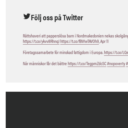
Följ oss på Twitter
Rättshaveri att papperslösa barn i Nordmakedonien nekas skolgång,
https://t.co/ykvv8RhnqJ
https://t.co/fBWwTAVOh9
,
Apr 11
Företagssamarbete för minskad fattigdom i Europa.
https://t.co/L
När människor får det bättre
https://t.co/TegpmZdcSC
#nopoverty
#