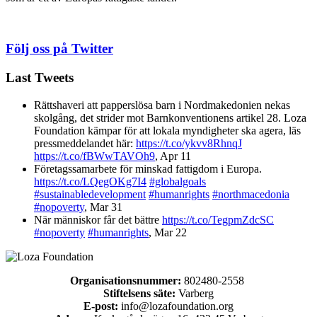
Följ oss på Twitter
Last Tweets
Rättshaveri att papperslösa barn i Nordmakedonien nekas
skolgång, det strider mot Barnkonventionens artikel 28. Loza
Foundation kämpar för att lokala myndigheter ska agera, läs
pressmeddelandet här:
https://t.co/ykvv8RhnqJ
https://t.co/fBWwTAVOh9
,
Apr 11
Företagssamarbete för minskad fattigdom i Europa.
https://t.co/LQegOKg7I4
#globalgoals
#sustainabledevelopment
#humanrights
#northmacedonia
#nopoverty
,
Mar 31
När människor får det bättre
https://t.co/TegpmZdcSC
#nopoverty
#humanrights
,
Mar 22
Organisationsnummer:
802480-2558
Stiftelsens säte:
Varberg
E-post:
info@lozafoundation.org