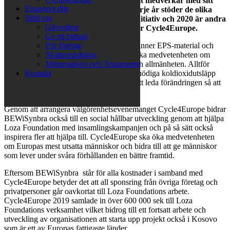
välgörenhetseventet Cycle4Europe samt medverkar med sitt
Engagera dig
eget cykelteam Team BEWiSynbra. Varje år stöder de olika
Stöd oss
välgörenhetsorganisationer och goda initiativ och 2020 är andra
Gåvoshop
året i rad som dom är huvudsponsor för Cycle4Europe.
Ge ett bidrag
BEWiSynbra Circular samlar in och återvinner EPS-material och
För företag
genom varumärket Use-ReUse vill dom öka medvetenheten om
Skattereduktion
fördelarna med återvinning hos företag och allmänheten. Alltför
Minnesgåvor och Testamente
länge har EPS förbränts, vilket leder till onödiga koldioxidutsläpp
Kontakt
och avfall. BEWiSynbra är fast besluten att leda förändringen så att
det kan återanvändas.
Genom att arrangera välgörenhetsevenemanget Cycle4Europe bidrar
BEWiSynbra också till en social hållbar utveckling genom att hjälpa
Loza Foundation med insamlingskampanjen och på så sätt också
inspirera fler att hjälpa till. Cycle4Europe ska öka medvetenheten
om Europas mest utsatta människor och bidra till att ge människor
som lever under svåra förhållanden en bättre framtid.
Eftersom BEWiSynbra står för alla kostnader i samband med
Cycle4Europe betyder det att all sponsring från övriga företag och
privatpersoner går oavkortat till Loza Foundations arbete.
Cycle4Europe 2019 samlade in över 600 000 sek till Loza
Foundations verksamhet vilket bidrog till ett fortsatt arbete och
utveckling av organisationen att starta upp projekt också i Kosovo
som är ett av Europas fattigaste länder.