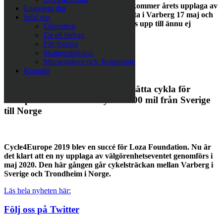
På grund av rådande omständigheter kommer årets upplaga av
Engagera dig
Cycle4Europe, som planerades att starta i Varberg 17 maj och
Stöd oss
avslutas i Trondheim 22 maj, att skjutas upp till ännu ej
Gåvoshop
fastställt datum.
Ge ett bidrag
För företag
Läs hela nyheten här:
Skattereduktion
Minnesgåvor och Testamente
29 JANUARI 2020
Kontakt
Nu ska Cycle4Europe 2020 fortsätta cykla för
Europas mest utsatta – cyklar 100 mil från Sverige
till Norge
Cycle4Europe 2019 blev en succé för Loza Foundation. Nu är
det klart att en ny upplaga av välgörenhetseventet genomförs i
maj 2020. Den här gången går cykelsträckan mellan Varberg i
Sverige och Trondheim i Norge.
Läs hela nyheten här:
Följ oss på Twitter