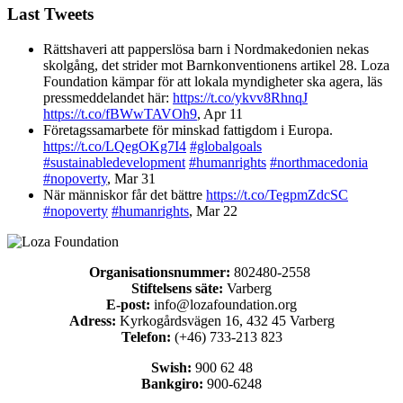
Last Tweets
Rättshaveri att papperslösa barn i Nordmakedonien nekas
skolgång, det strider mot Barnkonventionens artikel 28. Loza
Foundation kämpar för att lokala myndigheter ska agera, läs
pressmeddelandet här:
https://t.co/ykvv8RhnqJ
https://t.co/fBWwTAVOh9
,
Apr 11
Företagssamarbete för minskad fattigdom i Europa.
https://t.co/LQegOKg7I4
#globalgoals
#sustainabledevelopment
#humanrights
#northmacedonia
#nopoverty
,
Mar 31
När människor får det bättre
https://t.co/TegpmZdcSC
#nopoverty
#humanrights
,
Mar 22
Organisationsnummer:
802480-2558
Stiftelsens säte:
Varberg
E-post:
info@lozafoundation.org
Adress:
Kyrkogårdsvägen 16, 432 45 Varberg
Telefon:
(+46) 733-213 823
Swish:
900 62 48
Bankgiro:
900-6248