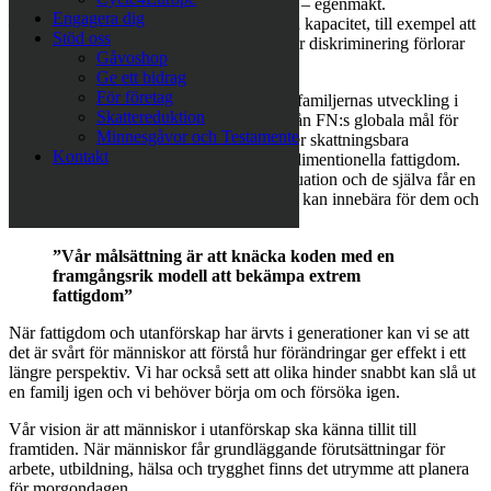
lösningar. På så sätt skapas empowerment – egenmakt.
Engagera dig
– Egenmakt handlar om att tro på sin egen kapacitet, till exempel att
Stöd oss
våga söka ett arbete. Människor som möter diskriminering förlorar
Gåvoshop
hoppet, att de har ett mänskligt värde.
Ge ett bidrag
För företag
Med hjälp av en digitala plattformen följs familjernas utveckling i
Skattereduktion
relation till tio relevanta ämnesområden från FN:s globala mål för
Minnesgåvor och Testamente
hållbar utveckling. Varje område innehåller skattningsbara
Kontakt
faktafrågor som fastställer familjens multidimentionella fattigdom.
Utifrån detta får vi en bild av familjens situation och de själva får en
större förståelse för vad olika förändringar kan innebära för dem och
i det kan de hitta motivation.
”Vår målsättning är att knäcka koden med en
framgångsrik modell att bekämpa extrem
fattigdom”
När fattigdom och utanförskap har ärvts i generationer kan vi se att
det är svårt för människor att förstå hur förändringar ger effekt i ett
längre perspektiv. Vi har också sett att olika hinder snabbt kan slå ut
en familj igen och vi behöver börja om och försöka igen.
Vår vision är att människor i utanförskap ska känna tillit till
framtiden. När människor får grundläggande förutsättningar för
arbete, utbildning, hälsa och trygghet finns det utrymme att planera
för morgondagen.