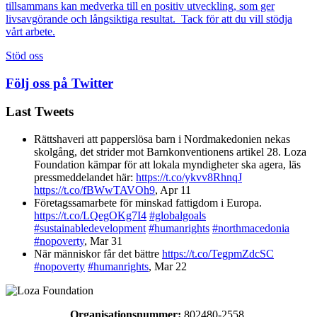
tillsammans kan medverka till en positiv utveckling, som ger
livsavgörande och långsiktiga resultat. Tack för att du vill stödja
vårt arbete.
Stöd oss
Följ oss på Twitter
Last Tweets
Rättshaveri att papperslösa barn i Nordmakedonien nekas
skolgång, det strider mot Barnkonventionens artikel 28. Loza
Foundation kämpar för att lokala myndigheter ska agera, läs
pressmeddelandet här:
https://t.co/ykvv8RhnqJ
https://t.co/fBWwTAVOh9
,
Apr 11
Företagssamarbete för minskad fattigdom i Europa.
https://t.co/LQegOKg7I4
#globalgoals
#sustainabledevelopment
#humanrights
#northmacedonia
#nopoverty
,
Mar 31
När människor får det bättre
https://t.co/TegpmZdcSC
#nopoverty
#humanrights
,
Mar 22
Organisationsnummer:
802480-2558