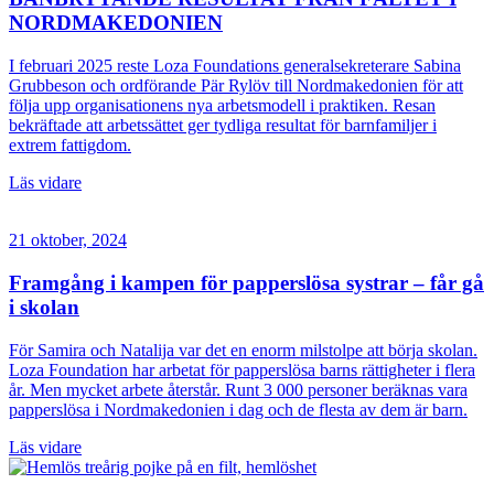
NORDMAKEDONIEN
I februari 2025 reste Loza Foundations generalsekreterare Sabina
Grubbeson och ordförande Pär Rylöv till Nordmakedonien för att
följa upp organisationens nya arbetsmodell i praktiken. Resan
bekräftade att arbetssättet ger tydliga resultat för barnfamiljer i
extrem fattigdom.
Läs vidare
21 oktober, 2024
Framgång i kampen för papperslösa systrar – får gå
i skolan
För Samira och Natalija var det en enorm milstolpe att börja skolan.
Loza Foundation har arbetat för papperslösa barns rättigheter i flera
år. Men mycket arbete återstår. Runt 3 000 personer beräknas vara
papperslösa i Nordmakedonien i dag och de flesta av dem är barn.
Läs vidare