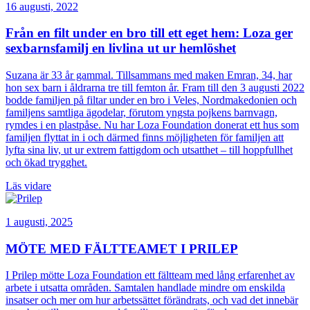
16 augusti, 2022
Från en filt under en bro till ett eget hem: Loza ger
sexbarnsfamilj en livlina ut ur hemlöshet
Suzana är 33 år gammal. Tillsammans med maken Emran, 34, har
hon sex barn i åldrarna tre till femton år. Fram till den 3 augusti 2022
bodde familjen på filtar under en bro i Veles, Nordmakedonien och
familjens samtliga ägodelar, förutom yngsta pojkens barnvagn,
rymdes i en plastpåse. Nu har Loza Foundation donerat ett hus som
familjen flyttat in i och därmed finns möjligheten för familjen att
lyfta sina liv, ut ur extrem fattigdom och utsatthet – till hoppfullhet
och ökad trygghet.
Läs vidare
1 augusti, 2025
MÖTE MED FÄLTTEAMET I PRILEP
I Prilep mötte Loza Foundation ett fältteam med lång erfarenhet av
arbete i utsatta områden. Samtalen handlade mindre om enskilda
insatser och mer om hur arbetssättet förändrats, och vad det innebär