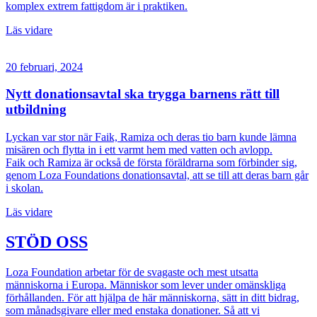
komplex extrem fattigdom är i praktiken.
Läs vidare
20 februari, 2024
Nytt donationsavtal ska trygga barnens rätt till
utbildning
Lyckan var stor när Faik, Ramiza och deras tio barn kunde lämna
misären och flytta in i ett varmt hem med vatten och avlopp.
Faik och Ramiza är också de första föräldrarna som förbinder sig,
genom Loza Foundations donationsavtal, att se till att deras barn går
i skolan.
Läs vidare
STÖD OSS
Loza Foundation arbetar för de svagaste och mest utsatta
människorna i Europa. Människor som lever under omänskliga
förhållanden.
För att hjälpa de här människorna,
sätt in ditt bidrag,
som månadsgivare eller med enstaka donationer. Så att vi