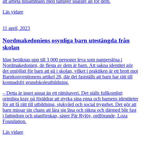
att arbeta tillsammans med familjer snarare än för dem.
Läs vidare
11 april, 2023
Nordmakedoniens osynliga barn utestängda från
skolan
Idag beräknas upp till 3 000 personer leva som papperslösa i
Nordmakedonien, de flesta av dem är barn. Att sakna identitet gör
det omöjligt för barn att gå i skolan, vilket i praktiken är ett brott mot
Barnkonventionens artikel 28, där det fastställs att barn har rätt till
kostnadsfri grundskoleutbildning.
– Detta är inget annat än ett rättshaveri. Det ställs fullkomligt
orimliga krav på föräldrar att styrka sina egna och barnens identiteter
för att få rätt till utbildning, sjukvård och social trygghet. Det gör att
barn missar sin chans att lära sig läsa och räkna och därmed blir fast
i fattigdom och utanförskap, säger Pär Rylöv, ordförande, Loza
Foundation.
Läs vidare