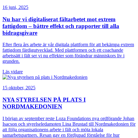
16 juni, 2025
Nu har vi digitaliserat fältarbetet mot extrem
fattigdom – bättre effekt och rapporter till alla
bidragsgivare
Efter flera års arbete är vår digitala plattform för att bekämpa extrem
fattigdom färdigutvecklad. Med plattformen och ett coachande
arbetssätt i fält ser vi nu effekter som förändrar människors liv i
grunden.
Läs vidare
15 oktober, 2025
NYA STYRELSEN PÅ PLATS I
NORDMAKEDONIEN
I början av september reste Loza Foundations nya ordförande Johan
Isacson och styrelseledamoten Lina Brustad till Nordmakedonien för
att följa organisationens arbete i fält och möta lokala
samarbetspartners. Resan gav en fördjupad förståelse för hur