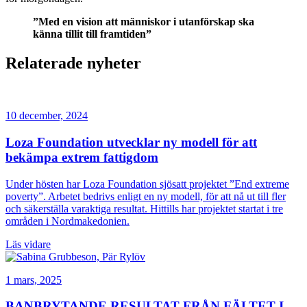
”Med en vision att människor i utanförskap ska
känna tillit till framtiden”
Relaterade nyheter
10 december, 2024
Loza Foundation utvecklar ny modell för att
bekämpa extrem fattigdom
Under hösten har Loza Foundation sjösatt projektet ”End extreme
poverty”. Arbetet bedrivs enligt en ny modell, för att nå ut till fler
och säkerställa varaktiga resultat. Hittills har projektet startat i tre
områden i Nordmakedonien.
Läs vidare
1 mars, 2025
BANBRYTANDE RESULTAT FRÅN FÄLTET I