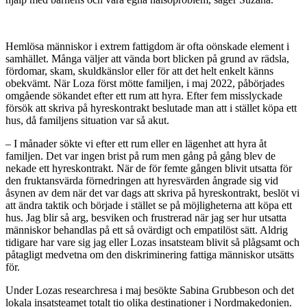
Hemlösa människor i extrem fattigdom är ofta oönskade element i
samhället. Många väljer att vända bort blicken på grund av rädsla,
fördomar, skam, skuldkänslor eller för att det helt enkelt känns
obekvämt. När Loza först mötte familjen, i maj 2022, påbörjades
omgående sökandet efter ett rum att hyra. Efter fem misslyckade
försök att skriva på hyreskontrakt beslutade man att i stället köpa ett
hus, då familjens situation var så akut.
– I månader sökte vi efter ett rum eller en lägenhet att hyra åt
familjen. Det var ingen brist på rum men gång på gång blev de
nekade ett hyreskontrakt. När de för femte gången blivit utsatta för
den fruktansvärda förnedringen att hyresvärden ångrade sig vid
åsynen av dem när det var dags att skriva på hyreskontrakt, beslöt vi
att ändra taktik och började i stället se på möjligheterna att köpa ett
hus. Jag blir så arg, besviken och frustrerad när jag ser hur utsatta
människor behandlas på ett så ovärdigt och empatilöst sätt. Aldrig
tidigare har vare sig jag eller Lozas insatsteam blivit så plågsamt och
påtagligt medvetna om den diskriminering fattiga människor utsätts
för.
Under Lozas researchresa i maj besökte Sabina Grubbeson och det
lokala insatsteamet totalt tio olika destinationer i Nordmakedonien.