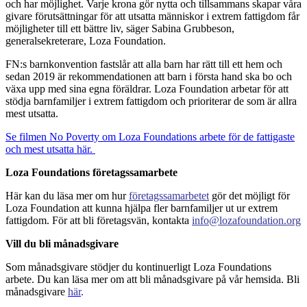
och har möjlighet. Varje krona gör nytta och tillsammans skapar våra
givare förutsättningar för att utsatta människor i extrem fattigdom får
möjligheter till ett bättre liv, säger Sabina Grubbeson,
generalsekreterare, Loza Foundation.
FN:s barnkonvention fastslår att alla barn har rätt till ett hem och
sedan 2019 är rekommendationen att barn i första hand ska bo och
växa upp med sina egna föräldrar. Loza Foundation arbetar för att
stödja barnfamiljer i extrem fattigdom och prioriterar de som är allra
mest utsatta.
Se filmen No Poverty om Loza Foundations arbete för de fattigaste
och mest utsatta här.
Loza Foundations företagssamarbete
Här kan du läsa mer om hur
företagssamarbetet
gör det möjligt för
Loza Foundation att kunna hjälpa fler barnfamiljer ut ur extrem
fattigdom. För att bli företagsvän, kontakta
info@lozafoundation.org
Vill du bli månadsgivare
Som månadsgivare stödjer du kontinuerligt Loza Foundations
arbete. Du kan läsa mer om att bli månadsgivare på vår hemsida. Bli
månadsgivare
här
.