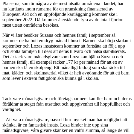
Platserna, som är några av de mest utsatta områdena i landet, har
nu kartlagts inom ramarna för en granskning finansierad av
European Aid och en uppföljande kartläggning kommer ske i
september 2022. Då kommer återstående fyra av de totalt fjorton
mest utsatt områdena besökas.
När vi åter besöker Suzana och hennes familj i september så
kommer de ha bott en dryg månad i huset. Barnen ska börja skolan i
september och Lozas insatsteam kommer att fortsätta att följa upp
och stötta familjen till dess att deras tillvaro och hälsa stabiliserats.
Det är tack vare månadsgivare som Loza kan hjälpa Suzana och
hennes familj, till exempel räcker 177 kr per månad för att ett av
barnen ska få en skolpeng. Ett månatligt bidrag som ska räcka till
mat, kläder och skolmaterial vilket är helt avgörande för att ett barn
som lever i extrem fattigdom ska kunna gå i skolan.
Tack vare månadsgivare och företagspartners kan fler barn och deras
föräldrar ta steget från utsatthet och uppgivenhet till hoppfullhet och
värdighet.
– Att vara månadsgivare, oavsett hur mycket man har möjlighet att
skänka, är en fantastisk insats. Loza binder inte upp sina
månadsgivare, våra givare skänker en valfri summa, så länge de vill