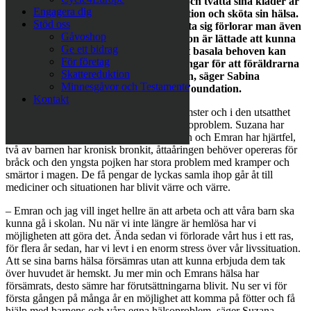
fattigdom. Att kunna sköta sin hygien och tvätta sina kläder är
Engagera dig
fundamentalt för att förbättra sin situation och sköta sin hälsa.
Stöd oss
När man inte ens har möjlighet att tvätta sig förlorar man även
Gåvoshop
sin människovärdighet. Loza Foundation är lättade att kunna
Ge ett bidrag
erbjuda familjen ett hem, så att de mest basala behoven kan
För företag
uppfyllas. Nu finns äntligen förutsättningar för att föräldrarna
Skattereduktion
ska kunna jobba och barnen gå i skolan, säger Sabina
Minnesgåvor och Testamente
Grubbeson, generalsekreterare, Loza Foundation.
Kontakt
Att leva utan tak över huvudet, utan inkomster och i den utsatthet
som hemlöshet innebär medför också hälsoproblem. Suzana har
diskbråck som behöver opereras, både hon och Emran har hjärtfel,
två av barnen har kronisk bronkit, åttaåringen behöver opereras för
bråck och den yngsta pojken har stora problem med kramper och
smärtor i magen. De få pengar de lyckas samla ihop går åt till
mediciner och situationen har blivit värre och värre.
– Emran och jag vill inget hellre än att arbeta och att våra barn ska
kunna gå i skolan. Nu när vi inte längre är hemlösa har vi
möjligheten att göra det. Ända sedan vi förlorade vårt hus i ett ras,
för flera år sedan, har vi levt i en enorm stress över vår livssituation.
Att se sina barns hälsa försämras utan att kunna erbjuda dem tak
över huvudet är hemskt. Ju mer min och Emrans hälsa har
försämrats, desto sämre har förutsättningarna blivit. Nu ser vi för
första gången på många år en möjlighet att komma på fötter och få
hjälp med barnens och våra egna hälsoproblem, säger Suzana.