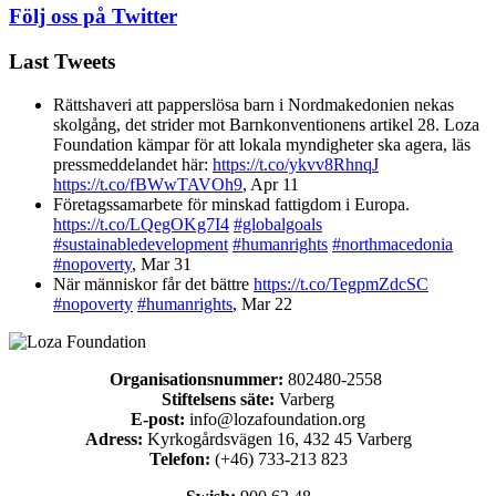
Följ oss på Twitter
Last Tweets
Rättshaveri att papperslösa barn i Nordmakedonien nekas
skolgång, det strider mot Barnkonventionens artikel 28. Loza
Foundation kämpar för att lokala myndigheter ska agera, läs
pressmeddelandet här:
https://t.co/ykvv8RhnqJ
https://t.co/fBWwTAVOh9
,
Apr 11
Företagssamarbete för minskad fattigdom i Europa.
https://t.co/LQegOKg7I4
#globalgoals
#sustainabledevelopment
#humanrights
#northmacedonia
#nopoverty
,
Mar 31
När människor får det bättre
https://t.co/TegpmZdcSC
#nopoverty
#humanrights
,
Mar 22
Organisationsnummer:
802480-2558
Stiftelsens säte:
Varberg
E-post:
info@lozafoundation.org
Adress:
Kyrkogårdsvägen 16, 432 45 Varberg
Telefon:
(+46) 733-213 823