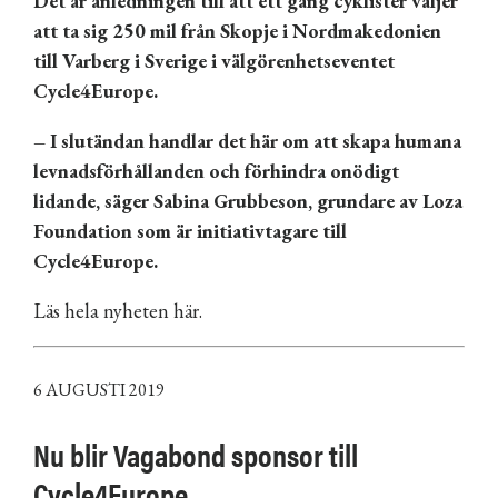
Det är anledningen till att ett gäng cyklister väljer
att ta sig 250 mil fr
å
n Skopje i
Nordmakedonien
till Varberg i Sverige i välgörenhetseventet
Cycle4Europe.
– I slutändan handlar det här om att skapa humana
levnadsförhållanden och förhindra onödigt
lidande, säger Sabina Grubbeson, grundare av Loza
Foundation som är initiativtagare till
Cycle4Europe.
Läs hela nyheten här.
6 AUGUSTI 2019
Nu blir Vagabond sponsor till
Cycle4Europe