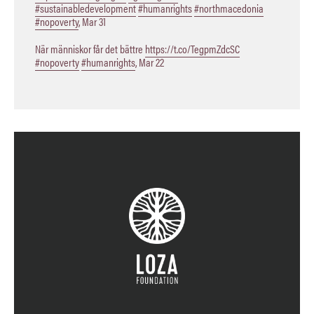
#sustainabledevelopment
#humanrights
#northmacedonia
#nopoverty
,
Mar 31
När människor får det bättre
https://t.co/TegpmZdcSC
#nopoverty
#humanrights
,
Mar 22