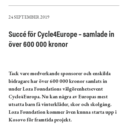
24 SEPTEMBER 2019
Succé för Cycle4Europe – samlade in
över 600 000 kronor
Tack vare medverkande sponsorer och enskilda
bidragare har
över 600
000 kronor samlats in
under Loza Foundations v
älg
ö
renhetsevent
Cycle4Europa. Nu kan n
å
gra av Europas mest
utsatta barn f
å
vinterkl
ä
der, skor och skolg
å
ng.
Loza Foundation kommer
även kunna
starta upp i
Kosovo
f
ö
r framtida projekt.