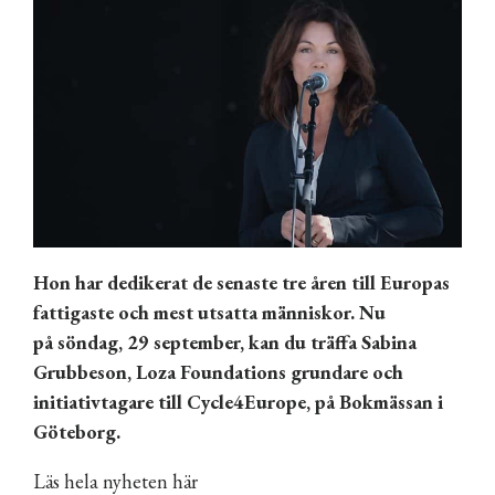
Hon har dedikerat de senaste tre
åren till Europas
fattigaste och mest utsatta m
änniskor. Nu
p
å
s
ö
ndag, 29 september, kan du tr
äffa Sabina
Grubbeson, Loza Foundations grundare och
initiativtagare till Cycle4Europe, p
å
Bokm
ässan i
G
öteborg.
Läs hela nyheten här