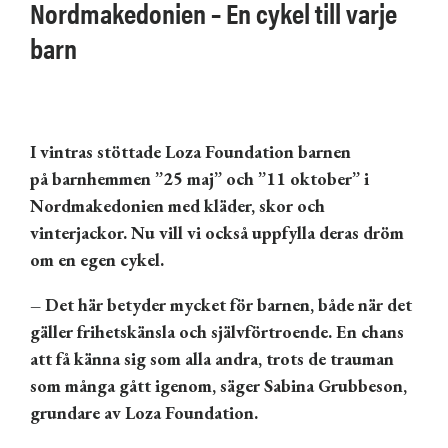
Nordmakedonien – En cykel till varje
barn
I vintras st
ö
ttade Loza Foundation barnen
p
å
barnhemmen
”
25 maj
”
och
”
11 oktober
”
i
Nordmakedonien med kl
ä
der, skor och
vinterjackor. Nu vill vi ocks
å
uppfylla deras dr
ö
m
om en egen cykel.
–
Det h
är betyder mycket f
ör barnen, b
åde n
är det
g
äller frihetsk
änsla och sj
älvf
örtroende. En chans
att f
å
k
änna sig som alla andra, trots de trauman
som
m
å
nga g
ått igenom, s
äger Sabina Grubbeson,
grundare av Loza Foundation.