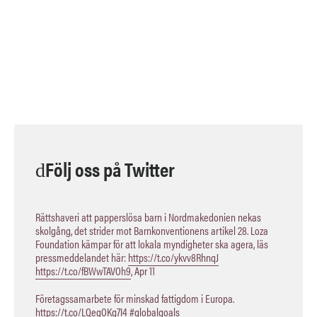
Följ oss på Twitter
Rättshaveri att papperslösa barn i Nordmakedonien nekas
skolgång, det strider mot Barnkonventionens artikel 28. Loza
Foundation kämpar för att lokala myndigheter ska agera, läs
pressmeddelandet här:
https://t.co/ykvv8RhnqJ
https://t.co/fBWwTAVOh9
,
Apr 11
Företagssamarbete för minskad fattigdom i Europa.
https://t.co/LQegOKg7I4
#globalgoals