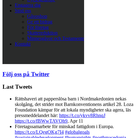
Engagera dig
Stöd oss
Gåvoshop
Ge ett bidrag
För företag
Skattereduktion
Minnesgåvor och Testamente
Kontakt
Följ oss på Twitter
Last Tweets
Rättshaveri att papperslösa barn i Nordmakedonien nekas
skolgång, det strider mot Barnkonventionens artikel 28. Loza
Foundation kämpar för att lokala myndigheter ska agera, läs
pressmeddelandet här:
https://t.co/ykvv8RhnqJ
https://t.co/fBWwTAVOh9
,
Apr 11
Företagssamarbete för minskad fattigdom i Europa.
https://t.co/LQegOKg7I4
#globalgoals
#sustainabledevelopment
#humanrights
#northmacedonia