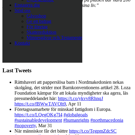
Engagera dig
personer med olika funktionshinder lever sina liv.”
Stöd oss
Läs hela reportaget här
Gåvoshop
Ge ett bidrag
För företag
Skattereduktion
Text:
Evalis Björk
Minnesgåvor och Testamente
Kontakt
Foto:
Robin Aron
Följ oss på Twitter
Last Tweets
Rättshaveri att papperslösa barn i Nordmakedonien nekas
skolgång, det strider mot Barnkonventionens artikel 28. Loza
Foundation kämpar för att lokala myndigheter ska agera, läs
pressmeddelandet här:
https://t.co/ykvv8RhnqJ
https://t.co/fBWwTAVOh9
,
Apr 11
Företagssamarbete för minskad fattigdom i Europa.
https://t.co/LQegOKg7I4
#globalgoals
#sustainabledevelopment
#humanrights
#northmacedonia
#nopoverty
,
Mar 31
När människor får det bättre
https://t.co/TegpmZdcSC