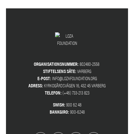
ORGANISATIONSNUMMER:
802480-2558
STIFTELSENS SÄTE:
VARBERG
E-POST:
INFO@LOZAFOUNDATION.ORG
ADRESS:
KYRKOGÅRDSVÄGEN 16, 432 45 VARBERG
TELEFON:
(+46) 733-213 823
SWISH:
900 62 48
BANKGIRO:
900-6248