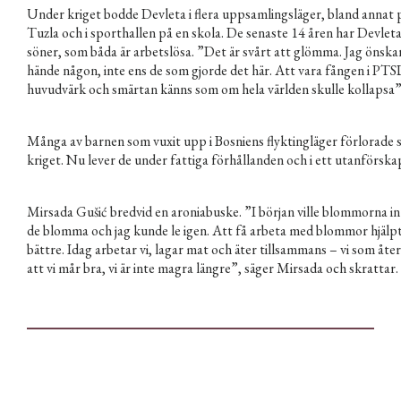
Under kriget bodde Devleta i flera uppsamlingsläger, bland annat 
Tuzla och i sporthallen på en skola. De senaste 14 åren har Devleta 
söner, som båda är arbetslösa. ”Det är svårt att glömma. Jag önska
hände någon, inte ens de som gjorde det här. Att vara fången i PT
huvudvärk och smärtan känns som om hela världen skulle kollapsa”
Många av barnen som vuxit upp i Bosniens flyktingläger förlorade 
kriget. Nu lever de under fattiga förhållanden och i ett utanförska
Mirsada Gušić bredvid en aroniabuske. ”I början ville blommorna int
de blomma och jag kunde le igen. Att få arbeta med blommor hjälpt
bättre. Idag arbetar vi, lagar mat och äter tillsammans – vi som åter
att vi mår bra, vi är inte magra längre”, säger Mirsada och skrattar.