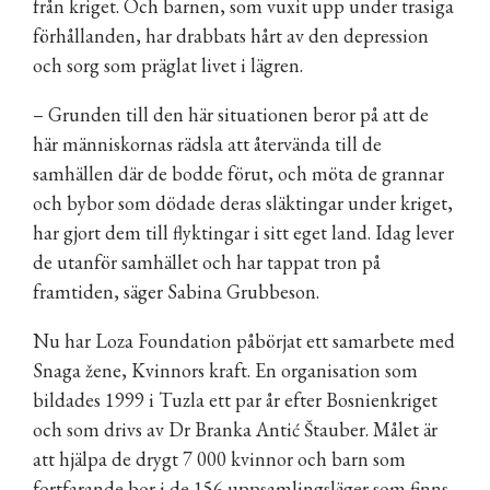
från kriget. Och barnen, som vuxit upp under trasiga
förhållanden, har drabbats hårt av den depression
och sorg som präglat livet i lägren.
– Grunden till den här situationen beror på att de
här människornas rädsla att återvända till de
samhällen där de bodde förut, och möta de grannar
och bybor som dödade deras släktingar under kriget,
har gjort dem till flyktingar i sitt eget land. Idag lever
de utanför samhället och har tappat tron på
framtiden, säger Sabina Grubbeson.
Nu har Loza Foundation påbörjat ett samarbete med
Snaga žene
, Kvinnors kraft. En organisation som
bildades 1999 i Tuzla ett par år efter Bosnienkriget
och som drivs av Dr Branka Antić Štauber. Målet är
att hjälpa de drygt 7 000 kvinnor och barn som
fortfarande bor i de 156 uppsamlingsläger som finns