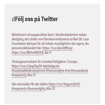
Följ oss på Twitter
Rättshaveri att papperslösa barn i Nordmakedonien nekas
skolgång, det strider mot Barnkonventionens artikel 28. Loza
Foundation kämpar för att lokala myndigheter ska agera, läs
pressmeddelandet här:
https://t.co/ykvv8RhnqJ
https://t.co/fBWwTAVOh9
,
Apr 11
Företagssamarbete för minskad fattigdom i Europa.
https://t.co/LQegOKg7I4
#globalgoals
#sustainabledevelopment
#humanrights
#northmacedonia
#nopoverty
,
Mar 31
När människor får det bättre
https://t.co/TegpmZdcSC
#nopoverty
#humanrights
,
Mar 22