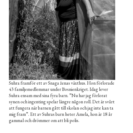
Suhra framför ett av Snaga ženas växthus. Hon förlorade
43 familjemedlemmar under Bosnienkriget. Idag lever
Suhra ensam med sina fyra barn. ”Nu har jag förlorat
synen och ingenting spelar längre någon roll. Det är svårt
att fungera när barnen gått till skolan och jag inte kan ta
mig fram”. Ett av Suhras barn heter Amela, hon är 18 år
gammal och drömmer om att bli polis.