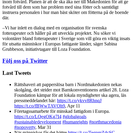
inom fotvård. Planen är att de ska åka ner till Makedonien för att ge
fotvård till dem som har problem med sina fötter och samtidigt
instruera personalen i hur man bäst sköter om fötterna på de boende
där.
–Vi har inlett en dialog med en organisation för svenska
fotterapeuter och håller på att utveckla projektet. Nu söker vi
volontärer bland fotterapeuter i Sverige som vill göra en viktig insats
för utsatta människor i Europas fattigaste länder, säger Sabina
Grubbeson, initiativtagare till Loza Foundation.
Följ oss på Twitter
Last Tweets
Rättshaveri att papperslösa barn i Nordmakedonien nekas
skolgång, det strider mot Barnkonventionens artikel 28. Loza
Foundation kämpar för att lokala myndigheter ska agera, läs
pressmeddelandet här:
https://t.co/ykvv8RhnqJ
https://t.co/fBWwTAVOh9
,
Apr 11
Företagssamarbete för minskad fattigdom i Europa.
https://t.co/LQegOKg7I4
#globalgoals
#sustainabledevelopment
#humanrights
#northmacedonia
#nopoverty
,
Mar 31
När människor får det bättre
https://t.co/TegpmZdcSC