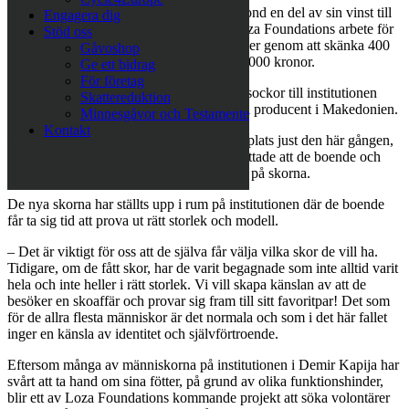
Varje år avsätter Varbergsbaserade Vagabond en del av sin vinst till
Engagera dig
välgörenhet. I år stöttar de bland annat Loza Foundations arbete för
Stöd oss
utsatta människor i Europas fattigaste länder genom att skänka 400
Gåvoshop
par varmfodrade skor till ett värde av 400 000 kronor.
Ge ett bidrag
För företag
Tillsammans med skorna donerades även sockor till institutionen
Skattereduktion
som Loza Foundation köpt in hos en lokal producent i Makedonien.
Minnesgåvor och Testamente
Kontakt
– Jag hade själv inte möjlighet att vara på plats just den här gången,
men våra makedonska representanter berättade att de boende och
personalen blev väldigt glada och nyfikna på skorna.
De nya skorna har ställts upp i rum på institutionen där de boende
får ta sig tid att prova ut rätt storlek och modell.
– Det är viktigt för oss att de själva får välja vilka skor de vill ha.
Tidigare, om de fått skor, har de varit begagnade som inte alltid varit
hela och inte heller i rätt storlek. Vi vill skapa känslan av att de
besöker en skoaffär och provar sig fram till sitt favoritpar! Det som
för de allra flesta människor är det normala och som i det här fallet
inger en känsla av identitet och självförtroende.
Eftersom många av människorna på institutionen i Demir Kapija har
svårt att ta hand om sina fötter, på grund av olika funktionshinder,
blir ett av Loza Foundations kommande projekt att söka volontärer