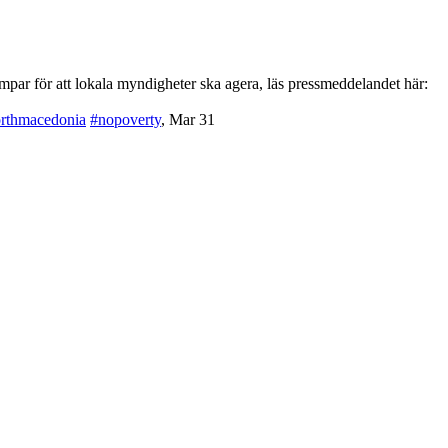
par för att lokala myndigheter ska agera, läs pressmeddelandet här:
rthmacedonia
#nopoverty
,
Mar 31