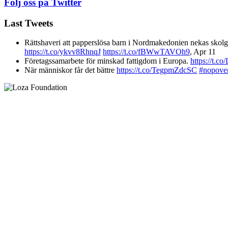
Följ oss på Twitter
Last Tweets
Rättshaveri att papperslösa barn i Nordmakedonien nekas skolgå
https://t.co/ykvv8RhnqJ
https://t.co/fBWwTAVOh9
,
Apr 11
Företagssamarbete för minskad fattigdom i Europa.
https://t.
När människor får det bättre
https://t.co/TegpmZdcSC
#nopove