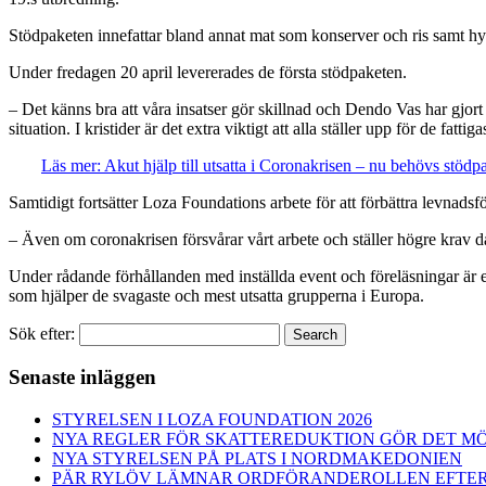
Stödpaketen innefattar bland annat mat som konserver och ris samt 
Under fredagen 20 april levererades de första stödpaketen.
– Det känns bra att våra insatser gör skillnad och Dendo Vas har gjort 
situation. I kristider är det extra viktigt att alla ställer upp för de 
Läs mer: Akut hjälp till utsatta i Coronakrisen – nu behövs stöd
Samtidigt fortsätter Loza Foundations arbete för att förbättra levnads
– Även om coronakrisen försvårar vårt arbete och ställer högre krav då
Under rådande förhållanden med inställda event och föreläsningar är ett
som hjälper de svagaste och mest utsatta grupperna i Europa.
Sök efter:
Search
Senaste inläggen
STYRELSEN I LOZA FOUNDATION 2026
NYA REGLER FÖR SKATTEREDUKTION GÖR DET MÖ
NYA STYRELSEN PÅ PLATS I NORDMAKEDONIEN
PÄR RYLÖV LÄMNAR ORDFÖRANDEROLLEN EFTER 