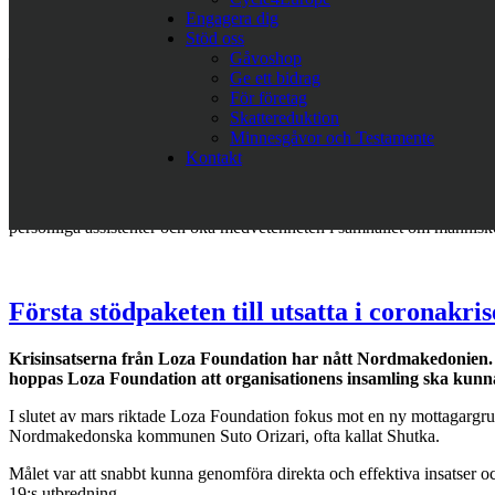
Engagera dig
under tre månader.
Stöd oss
– Att bli månadsgivare till Loza Foundation eller att bidra med en ensk
Gåvoshop
Ge ett bidrag
Loza Foundation verkar för att hjälpa de mest utsatta människorna i 
För företag
Skattereduktion
Minnesgåvor och Testamente
Kontakt
Om EU-projektet Timor
TIMOR står för
Together for Introduction of More Opportunities and
personliga assistenter och öka medvetenheten i samhället om männis
Första stödpaketen till utsatta i coronakri
Krisinsatserna från Loza Foundation har nått Nordmakedonien. I 
hoppas Loza Foundation att organisationens insamling ska kunna 
I slutet av mars riktade Loza Foundation fokus mot en ny mottagargrupp
Nordmakedonska kommunen Suto Orizari, ofta kallat Shutka.
Målet var att snabbt kunna genomföra direkta och effektiva insatser
19:s utbredning.