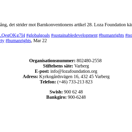
ng, det strider mot Barnkonventionens artikel 28. Loza Foundation käm
co/LQegOKg7I4
#globalgoals
#sustainabledevelopment
#humanrights
#no
rty
#humanrights
,
Mar 22
Organisationsnummer:
802480-2558
Stiftelsens säte:
Varberg
E-post:
info@lozafoundation.org
Adress:
Kyrkogårdsvägen 16, 432 45 Varberg
Telefon:
(+46) 733-213 823
Swish:
900 62 48
Bankgiro:
900-6248