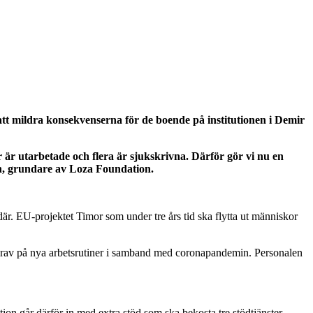
t mildra konsekvenserna för de boende på institutionen i Demir
 är utarbetade och flera är sjukskrivna. Därför gör vi nu en
son, grundare av Loza Foundation.
r. EU-projektet Timor som under tre års tid ska flytta ut människor
r krav på nya arbetsrutiner i samband med coronapandemin. Personalen
on går därför in med extra stöd som ska bekosta tre stödtjänster