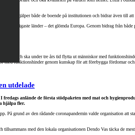
ild gåva hjälper både de boende på institutionen och bidrar även till at
Europas fattigaste länder – det glömda Europa. Genom bidrag från både p
 Respect
och ska under tre års tid flytta ut människor med funktionshinde
kor med funktionshinder genom kunskap för att förebygga fördomar och
sen utdelade
fredags anlände de första stödpaketen med mat och hygienprodukte
hjälpa fler.
. På grund av den rådande coronapandemin valde organisation att starta 
 och tillsammans med den lokala organisationen Dendo Vas täcka de me