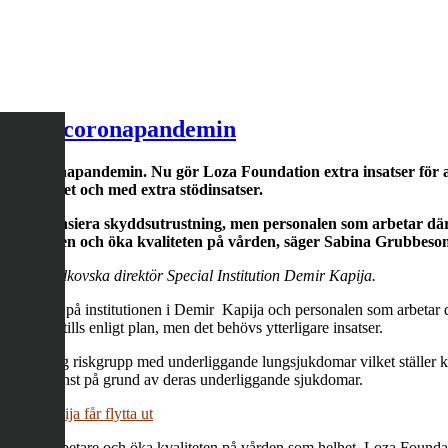
a stöd i coronapandemin
de coronapandemin. Nu gör Loza Foundation extra insatser för at
projektet och med extra stödinsatser.
l att finansiera skyddsutrustning, men personalen som arbetar där
lasta personalen och öka kvaliteten på vården, säger Sabina Grubbe
andra Velkovska direktör Special Institution Demir Kapija.
som bor på institutionen i Demir Kapija och personalen som arbetar dä
ätter hittills enligt plan, men det behövs ytterligare insatser.
en mycket hög riskgrupp med underliggande lungsjukdomar vilket ställe
gits ur tjänst på grund av deras underliggande sjukdomar.
mir Kapija får flytta ut
liga medarbetare och öka kvaliteten på vården som helhet. Loza Foundati