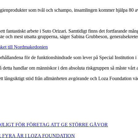
hygienprodukter som tvål och schampo, insamlingen kommer hjälpa 80 a
ett fantastiskt arbete i Suto Orizari. Samtidigt finns det fortfarande m
fattigaste och mest utsatta grupperna, säger Sabina Grubbeson, generalsekre
paket till Nordmakedonien
förhållandena för de funktionshindrade som lever på Special Institution 
 detta handlar om människor i den absoluta riskgruppen så måste vårt arb
 långsiktigt stöd från allmänheten avgörande och Loza Foundation vädjar 
JLIGT FÖR FÖRETAG ATT GE STÖRRE GÅVOR
FYRA ÅR I LOZA FOUNDATION