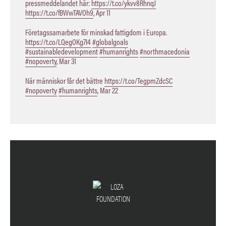
pressmeddelandet här:
https://t.co/ykvv8RhnqJ
https://t.co/fBWwTAVOh9
,
Apr 11
Företagssamarbete för minskad fattigdom i Europa.
https://t.co/LQegOKg7I4
#globalgoals
#sustainabledevelopment
#humanrights
#northmacedonia
#nopoverty
,
Mar 31
När människor får det bättre
https://t.co/TegpmZdcSC
#nopoverty
#humanrights
,
Mar 22