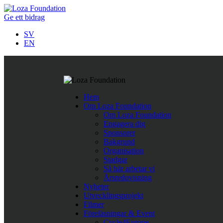
Ge ett bidrag
SV
EN
Följ oss på Twitter
Hem
Last Tweets
Om Loza Foundation
Om Loza Foundation
Rättshaveri att papperslösa barn i Nordmakedonien nekas skolgå
Engagera dig
https://t.co/ykvv8RhnqJ
https://t.co/fBWwTAVOh9
,
Apr 11
Sponsorer
Företagssamarbete för minskad fattigdom i Europa.
https://t.
Bakgrund
När människor får det bättre
https://t.co/TegpmZdcSC
#nopove
Organisation
Stadgar
Så här arbetar vi
Årsredovisning
Nyheter
Utvecklingsprojekt
Filmer
Föreläsningar & Event
Cycle4Europe