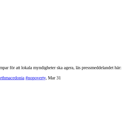
par för att lokala myndigheter ska agera, läs pressmeddelandet här:
rthmacedonia
#nopoverty
,
Mar 31