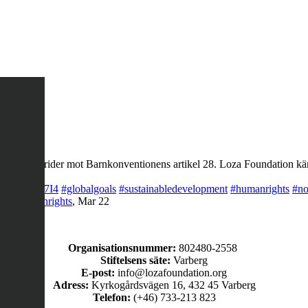
ng, det strider mot Barnkonventionens artikel 28. Loza Foundation käm
co/LQegOKg7I4
#globalgoals
#sustainabledevelopment
#humanrights
#no
rty
#humanrights
,
Mar 22
Organisationsnummer:
802480-2558
Stiftelsens säte:
Varberg
E-post:
info@lozafoundation.org
Adress:
Kyrkogårdsvägen 16, 432 45 Varberg
Telefon:
(+46) 733-213 823