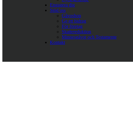
Engagera dig
Stöd oss
Gåvoshop
Ge ett bidrag
För företag
Skattereduktion
Minnesgåvor och Testamente
Kontakt