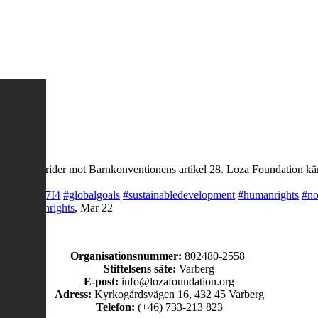
ng, det strider mot Barnkonventionens artikel 28. Loza Foundation käm
co/LQegOKg7I4
#globalgoals
#sustainabledevelopment
#humanrights
#no
rty
#humanrights
,
Mar 22
Organisationsnummer:
802480-2558
Stiftelsens säte:
Varberg
E-post:
info@lozafoundation.org
Adress:
Kyrkogårdsvägen 16, 432 45 Varberg
Telefon:
(+46) 733-213 823