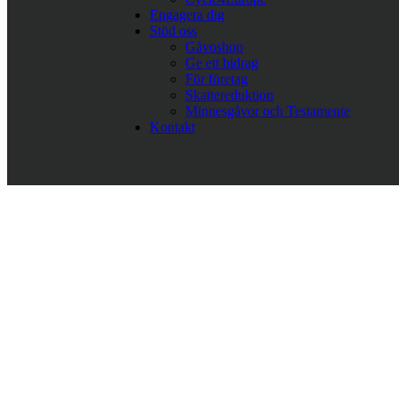
Engagera dig
Stöd oss
Gåvoshop
Ge ett bidrag
För företag
Skattereduktion
Minnesgåvor och Testamente
Kontakt