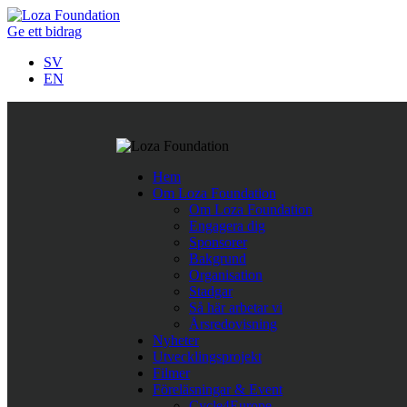
Ge ett bidrag
SV
EN
Följ oss på Twitter
Hem
Last Tweets
Om Loza Foundation
Om Loza Foundation
Rättshaveri att papperslösa barn i Nordmakedonien nekas skolgå
Engagera dig
https://t.co/ykvv8RhnqJ
https://t.co/fBWwTAVOh9
,
Apr 11
Sponsorer
Företagssamarbete för minskad fattigdom i Europa.
https://t.
Bakgrund
När människor får det bättre
https://t.co/TegpmZdcSC
#nopove
Organisation
Stadgar
Så här arbetar vi
Årsredovisning
Nyheter
Utvecklingsprojekt
Filmer
Föreläsningar & Event
Cycle4Europe