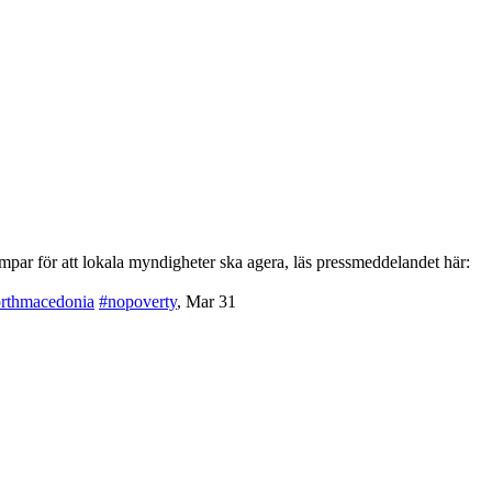
par för att lokala myndigheter ska agera, läs pressmeddelandet här:
rthmacedonia
#nopoverty
,
Mar 31