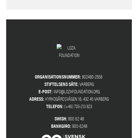
ORGANISATIONSNUMMER:
802480-2558
STIFTELSENS SÄTE:
VARBERG
E-POST:
INFO@LOZAFOUNDATION.ORG
ADRESS:
KYRKOGÅRDSVÄGEN 16, 432 45 VARBERG
TELEFON:
(+46) 733-213 823
SWISH:
900 62 48
BANKGIRO:
900-6248