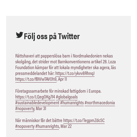
Följ oss på Twitter
Rättshaveri att papperslösa barn i Nordmakedonien nekas
skolgång, det strider mot Barnkonventionens artikel 28. Loza
Foundation kämpar för att lokala myndigheter ska agera, läs
pressmeddelandet här:
https://t.co/ykvv8RhnqJ
https://t.co/fBWwTAVOh9
,
Apr 11
Företagssamarbete för minskad fattigdom i Europa.
https://t.co/LQegOKg7I4
#globalgoals
#sustainabledevelopment
#humanrights
#northmacedonia
#nopoverty
,
Mar 31
När människor får det bättre
https://t.co/TegpmZdcSC
#nopoverty
#humanrights
,
Mar 22