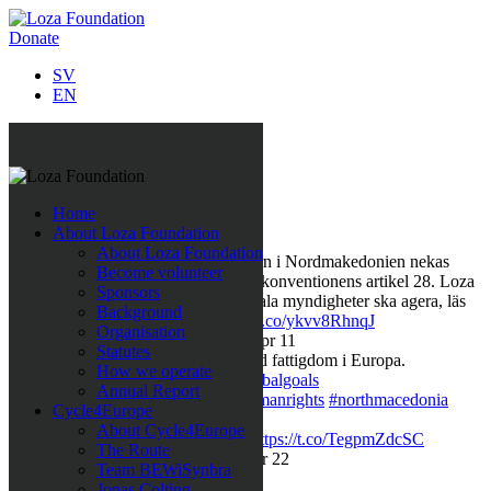
Donate
SV
EN
Follow us on Twitter
Home
Last Tweets
About Loza Foundation
About Loza Foundation
Rättshaveri att papperslösa barn i Nordmakedonien nekas
Become volunteer
skolgång, det strider mot Barnkonventionens artikel 28. Loza
Sponsors
Foundation kämpar för att lokala myndigheter ska agera, läs
Background
pressmeddelandet här:
https://t.co/ykvv8RhnqJ
Organisation
https://t.co/fBWwTAVOh9
,
Apr 11
Statutes
Företagssamarbete för minskad fattigdom i Europa.
How we operate
https://t.co/LQegOKg7I4
#globalgoals
Annual Report
#sustainabledevelopment
#humanrights
#northmacedonia
Cycle4Europe
#nopoverty
,
Mar 31
About Cycle4Europe
När människor får det bättre
https://t.co/TegpmZdcSC
The Route
#nopoverty
#humanrights
,
Mar 22
Team BEWiSynbra
Jonas Colting