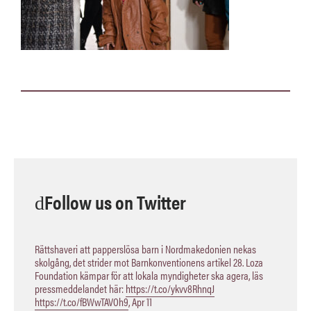
Follow us on Twitter
Rättshaveri att papperslösa barn i Nordmakedonien nekas
skolgång, det strider mot Barnkonventionens artikel 28. Loza
Foundation kämpar för att lokala myndigheter ska agera, läs
pressmeddelandet här:
https://t.co/ykvv8RhnqJ
https://t.co/fBWwTAVOh9
,
Apr 11