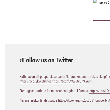
Follow us on Twitter
Rättshaveri att papperslösa barn i Nordmakedonien nekas skolgång,
https://t.co/ykvv8RhnqJ
https://t.co/fBWwTAVOh9
,
Apr 11
Företagssamarbete för minskad fattigdom i Europa.
https://t.co/L
När människor får det bättre
https://t.co/TegpmZdcSC
#nopoverty
#