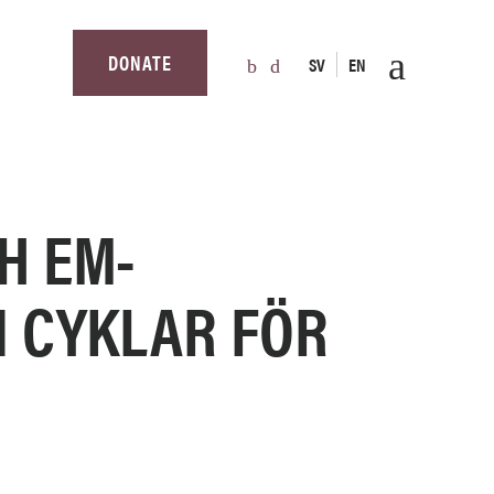
DONATE
SV
EN
H EM-
N CYKLAR FÖR