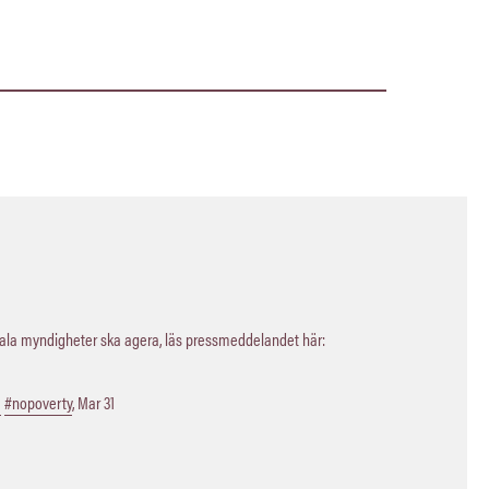
kala myndigheter ska agera, läs pressmeddelandet här:
a
#nopoverty
,
Mar 31