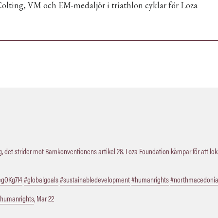
 det strider mot Barnkonventionens artikel 28. Loza Foundation kämpar för att lo
QegOKg7I4
#globalgoals
#sustainabledevelopment
#humanrights
#northmacedoni
humanrights
,
Mar 22