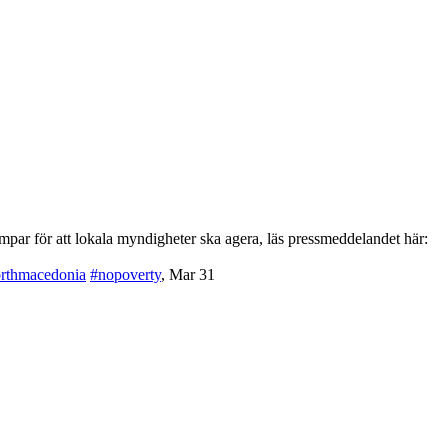
par för att lokala myndigheter ska agera, läs pressmeddelandet här:
rthmacedonia
#nopoverty
,
Mar 31