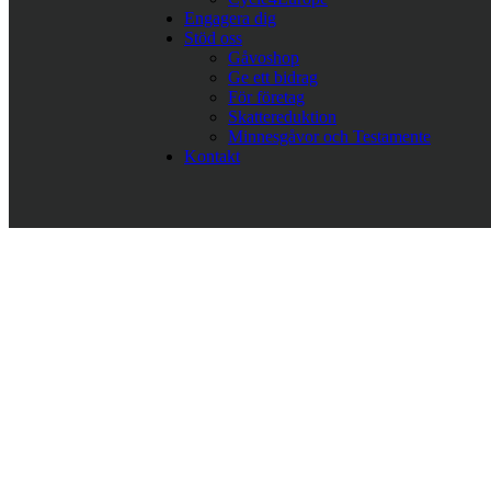
Engagera dig
Stöd oss
Gåvoshop
Ge ett bidrag
För företag
Skattereduktion
Minnesgåvor och Testamente
Kontakt