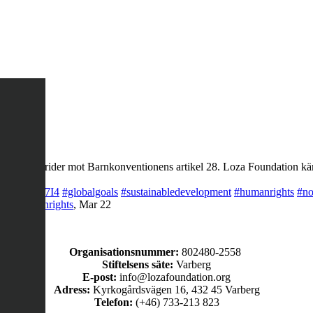
ng, det strider mot Barnkonventionens artikel 28. Loza Foundation käm
co/LQegOKg7I4
#globalgoals
#sustainabledevelopment
#humanrights
#no
rty
#humanrights
,
Mar 22
Organisationsnummer:
802480-2558
Stiftelsens säte:
Varberg
E-post:
info@lozafoundation.org
Adress:
Kyrkogårdsvägen 16, 432 45 Varberg
Telefon:
(+46) 733-213 823