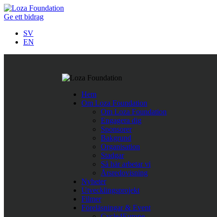
Ge ett bidrag
SV
EN
Följ oss på Twitter
Hem
Last Tweets
Om Loza Foundation
Om Loza Foundation
Rättshaveri att papperslösa barn i Nordmakedonien nekas skolgå
Engagera dig
https://t.co/ykvv8RhnqJ
https://t.co/fBWwTAVOh9
,
Apr 11
Sponsorer
Företagssamarbete för minskad fattigdom i Europa.
https://t.
Bakgrund
När människor får det bättre
https://t.co/TegpmZdcSC
#nopove
Organisation
Stadgar
Så här arbetar vi
Årsredovisning
Nyheter
Utvecklingsprojekt
Filmer
Föreläsningar & Event
Cycle4Europe