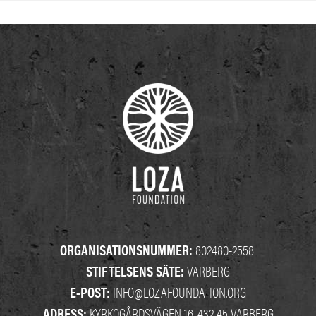
ORGANISATIONSNUMMER:
802480-2558
STIFTELSENS SÄTE:
VARBERG
E-POST:
INFO@LOZAFOUNDATION.ORG
ADRESS:
KYRKOGÅRDSVÄGEN 16, 432 45 VARBERG