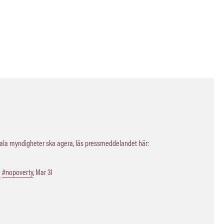
kala myndigheter ska agera, läs pressmeddelandet här:
a
#nopoverty
,
Mar 31