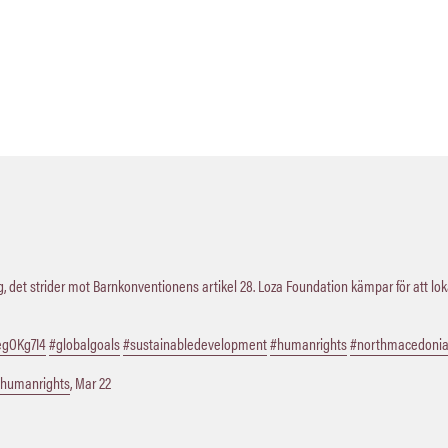
 det strider mot Barnkonventionens artikel 28. Loza Foundation kämpar för att lo
QegOKg7I4
#globalgoals
#sustainabledevelopment
#humanrights
#northmacedoni
humanrights
,
Mar 22