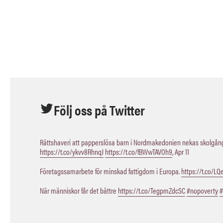
Följ oss på Twitter
Rättshaveri att papperslösa barn i Nordmakedonien nekas skolgång,
https://t.co/ykvv8RhnqJ
https://t.co/fBWwTAVOh9
,
Apr 11
Företagssamarbete för minskad fattigdom i Europa.
https://t.co/L
När människor får det bättre
https://t.co/TegpmZdcSC
#nopoverty
#