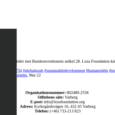
ng, det strider mot Barnkonventionens artikel 28. Loza Foundation käm
co/LQegOKg7I4
#globalgoals
#sustainabledevelopment
#humanrights
#no
rty
#humanrights
,
Mar 22
Organisationsnummer:
802480-2558
Stiftelsens säte:
Varberg
E-post:
info@lozafoundation.org
Adress:
Kyrkogårdsvägen 16, 432 45 Varberg
Telefon:
(+46) 733-213 823