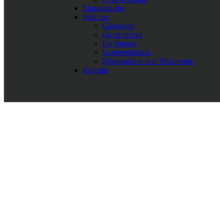
Engagera dig
Stöd oss
Gåvoshop
Ge ett bidrag
För företag
Skattereduktion
Minnesgåvor och Testamente
Kontakt