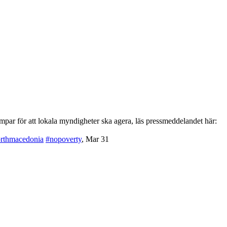
par för att lokala myndigheter ska agera, läs pressmeddelandet här:
rthmacedonia
#nopoverty
,
Mar 31