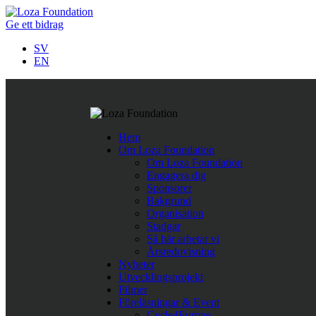
Ge ett bidrag
SV
EN
Följ oss på Twitter
Hem
Last Tweets
Om Loza Foundation
Om Loza Foundation
Rättshaveri att papperslösa barn i Nordmakedonien nekas skolgå
Engagera dig
https://t.co/ykvv8RhnqJ
https://t.co/fBWwTAVOh9
,
Apr 11
Sponsorer
Företagssamarbete för minskad fattigdom i Europa.
https://t.
Bakgrund
När människor får det bättre
https://t.co/TegpmZdcSC
#nopove
Organisation
Stadgar
Så här arbetar vi
Årsredovisning
Nyheter
Utvecklingsprojekt
Filmer
Föreläsningar & Event
Cycle4Europe