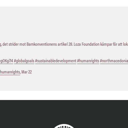
 det strider mot Barnkonventionens artikel 28. Loza Foundation kämpar för att lo
QegOKg7I4
#globalgoals
#sustainabledevelopment
#humanrights
#northmacedoni
humanrights
,
Mar 22