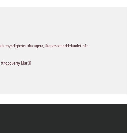
kala myndigheter ska agera, läs pressmeddelandet här:
a
#nopoverty
,
Mar 31