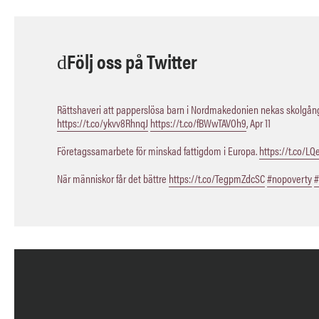
Följ oss på Twitter
Rättshaveri att papperslösa barn i Nordmakedonien nekas skolgång,
https://t.co/ykvv8RhnqJ
https://t.co/fBWwTAVOh9
,
Apr 11
Företagssamarbete för minskad fattigdom i Europa.
https://t.co/L
När människor får det bättre
https://t.co/TegpmZdcSC
#nopoverty
#