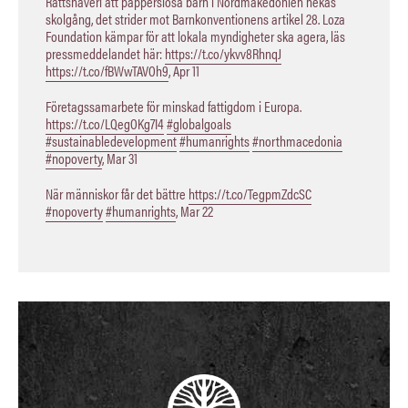
Rättshaveri att papperslösa barn i Nordmakedonien nekas
skolgång, det strider mot Barnkonventionens artikel 28. Loza
Foundation kämpar för att lokala myndigheter ska agera, läs
pressmeddelandet här:
https://t.co/ykvv8RhnqJ
https://t.co/fBWwTAVOh9
,
Apr 11
Företagssamarbete för minskad fattigdom i Europa.
https://t.co/LQegOKg7I4
#globalgoals
#sustainabledevelopment
#humanrights
#northmacedonia
#nopoverty
,
Mar 31
När människor får det bättre
https://t.co/TegpmZdcSC
#nopoverty
#humanrights
,
Mar 22