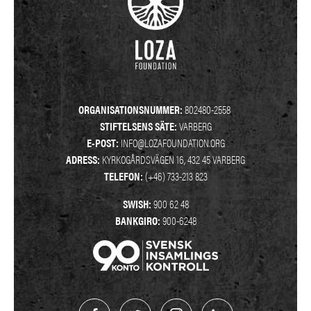
ORGANISATIONSNUMMER:
802480-2558
STIFTELSENS SÄTE:
VARBERG
E-POST:
INFO@LOZAFOUNDATION.ORG
ADRESS:
KYRKOGÅRDSVÄGEN 16, 432 45 VARBERG
TELEFON:
(+46) 733-213 823
SWISH:
900 62 48
BANKGIRO:
900-6248