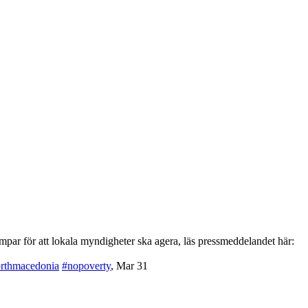
par för att lokala myndigheter ska agera, läs pressmeddelandet här:
rthmacedonia
#nopoverty
,
Mar 31