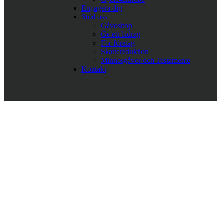
Engagera dig
Stöd oss
Gåvoshop
Ge ett bidrag
För företag
Skattereduktion
Minnesgåvor och Testamente
Kontakt