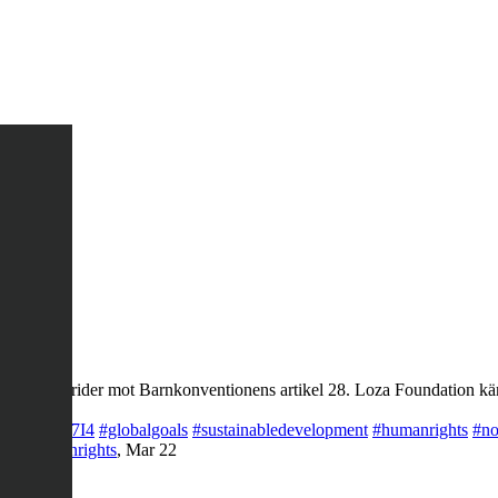
ng, det strider mot Barnkonventionens artikel 28. Loza Foundation käm
co/LQegOKg7I4
#globalgoals
#sustainabledevelopment
#humanrights
#no
rty
#humanrights
,
Mar 22