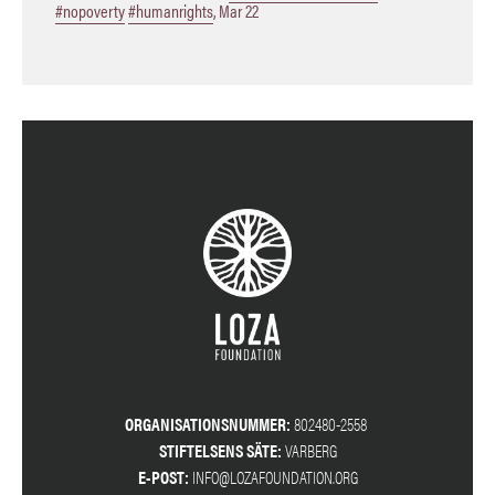
#nopoverty
#humanrights
,
Mar 22
ORGANISATIONSNUMMER:
802480-2558
STIFTELSENS SÄTE:
VARBERG
E-POST:
INFO@LOZAFOUNDATION.ORG