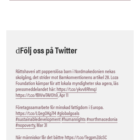
Följ oss på Twitter
Rättshaveri att papperslösa barn i Nordmakedonien nekas
skolgång, det strider mot Barnkonventionens artikel 28. Loza
Foundation kämpar för att lokala myndigheter ska agera, läs
pressmeddelandet här:
https://t.co/ykvv8RhnqJ
https://t.co/fBWwTAVOh9
,
Apr 11
Företagssamarbete för minskad fattigdom i Europa.
https://t.co/LQegOKg7I4
#globalgoals
#sustainabledevelopment
#humanrights
#northmacedonia
#nopoverty
,
Mar 31
När människor får det bättre
https://t.co/TegpmZdcSC