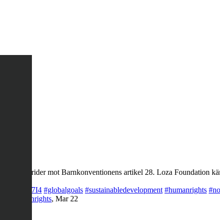
ng, det strider mot Barnkonventionens artikel 28. Loza Foundation käm
co/LQegOKg7I4
#globalgoals
#sustainabledevelopment
#humanrights
#no
rty
#humanrights
,
Mar 22