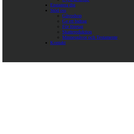
Engagera dig
Stöd oss
Gåvoshop
Ge ett bidrag
För företag
Skattereduktion
Minnesgåvor och Testamente
Kontakt