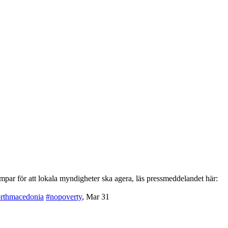
par för att lokala myndigheter ska agera, läs pressmeddelandet här:
rthmacedonia
#nopoverty
,
Mar 31