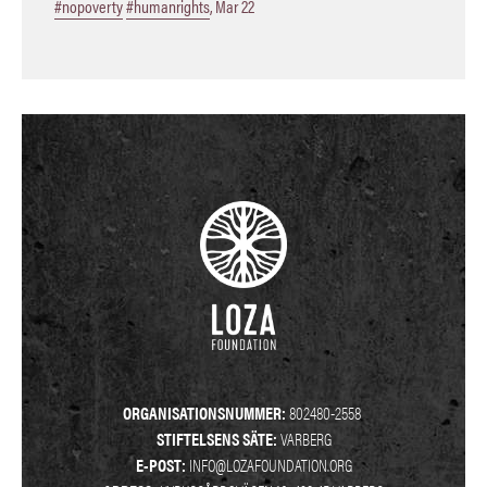
#nopoverty
#humanrights
,
Mar 22
ORGANISATIONSNUMMER:
802480-2558
STIFTELSENS SÄTE:
VARBERG
E-POST:
INFO@LOZAFOUNDATION.ORG