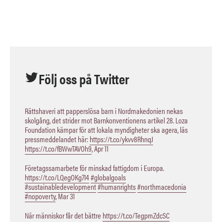
Följ oss på Twitter
Rättshaveri att papperslösa barn i Nordmakedonien nekas
skolgång, det strider mot Barnkonventionens artikel 28. Loza
Foundation kämpar för att lokala myndigheter ska agera, läs
pressmeddelandet här:
https://t.co/ykvv8RhnqJ
https://t.co/fBWwTAVOh9
,
Apr 11
Företagssamarbete för minskad fattigdom i Europa.
https://t.co/LQegOKg7I4
#globalgoals
#sustainabledevelopment
#humanrights
#northmacedonia
#nopoverty
,
Mar 31
När människor får det bättre
https://t.co/TegpmZdcSC