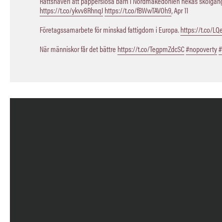
Rättshaveri att papperslösa barn i Nordmakedonien nekas skolgång,
https://t.co/ykvv8RhnqJ
https://t.co/fBWwTAVOh9
,
Apr 11
Företagssamarbete för minskad fattigdom i Europa.
https://t.co/L
När människor får det bättre
https://t.co/TegpmZdcSC
#nopoverty
#