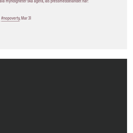
kala myndigheter ska agera, läs pressmeddelandet här:
a
#nopoverty
,
Mar 31