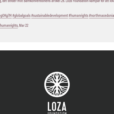
 det strider mot Barnkonventionens artikel 28. Loza Foundation kämpar för att lo
QegOKg7I4
#globalgoals
#sustainabledevelopment
#humanrights
#northmacedoni
humanrights
,
Mar 22