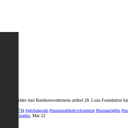
ng, det strider mot Barnkonventionens artikel 28. Loza Foundation käm
co/LQegOKg7I4
#globalgoals
#sustainabledevelopment
#humanrights
#no
rty
#humanrights
,
Mar 22