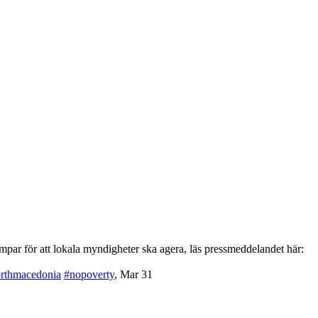
par för att lokala myndigheter ska agera, läs pressmeddelandet här:
rthmacedonia
#nopoverty
,
Mar 31