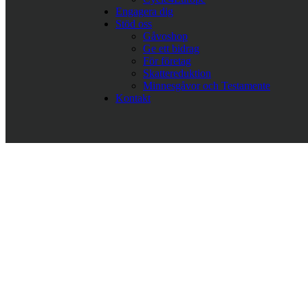
Engagera dig
Stöd oss
Gåvoshop
Ge ett bidrag
För företag
Skattereduktion
Minnesgåvor och Testamente
Kontakt