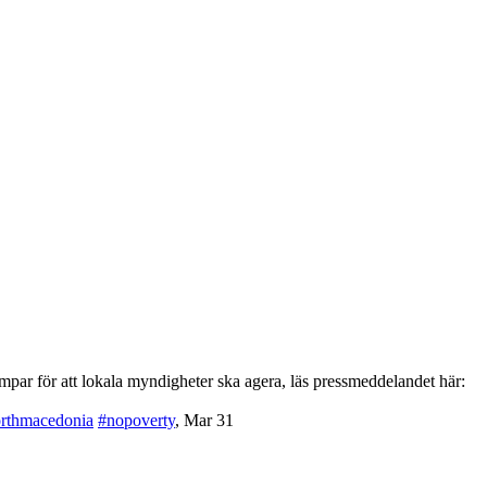
par för att lokala myndigheter ska agera, läs pressmeddelandet här:
rthmacedonia
#nopoverty
,
Mar 31