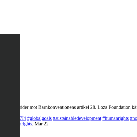
ng, det strider mot Barnkonventionens artikel 28. Loza Foundation käm
co/LQegOKg7I4
#globalgoals
#sustainabledevelopment
#humanrights
#no
rty
#humanrights
,
Mar 22