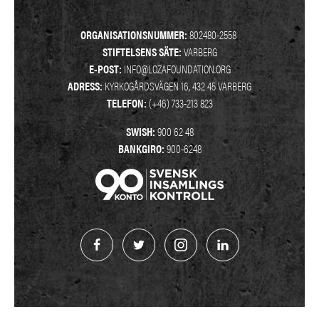
ORGANISATIONSNUMMER:
802480-2558
STIFTELSENS SÄTE:
VARBERG
E-POST:
INFO@LOZAFOUNDATION.ORG
ADRESS:
KYRKOGÅRDSVÄGEN 16, 432 45 VARBERG
TELEFON:
(+46) 733-213 823
SWISH:
900 62 48
BANKGIRO:
900-6248