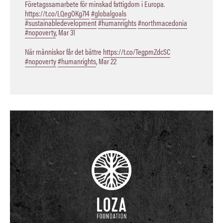
Företagssamarbete för minskad fattigdom i Europa.
https://t.co/LQegOKg7I4
#globalgoals
#sustainabledevelopment
#humanrights
#northmacedonia
#nopoverty
,
Mar 31
När människor får det bättre
https://t.co/TegpmZdcSC
#nopoverty
#humanrights
,
Mar 22