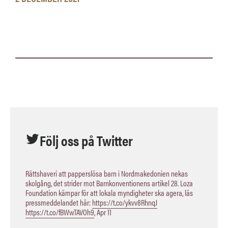
Följ oss på Twitter
Rättshaveri att papperslösa barn i Nordmakedonien nekas
skolgång, det strider mot Barnkonventionens artikel 28. Loza
Foundation kämpar för att lokala myndigheter ska agera, läs
pressmeddelandet här:
https://t.co/ykvv8RhnqJ
https://t.co/fBWwTAVOh9
,
Apr 11