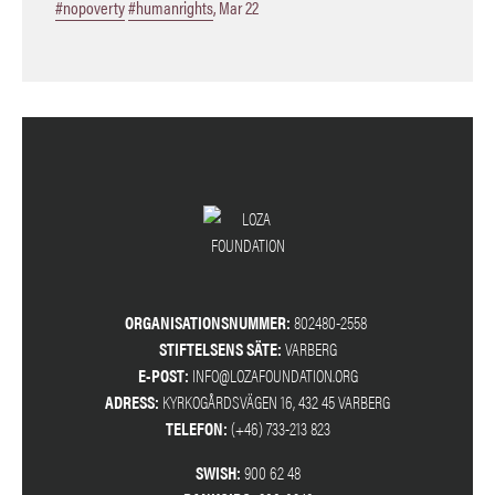
#nopoverty
#humanrights
,
Mar 22
ORGANISATIONSNUMMER:
802480-2558
STIFTELSENS SÄTE:
VARBERG
E-POST:
INFO@LOZAFOUNDATION.ORG
ADRESS:
KYRKOGÅRDSVÄGEN 16, 432 45 VARBERG
TELEFON:
(+46) 733-213 823
SWISH:
900 62 48