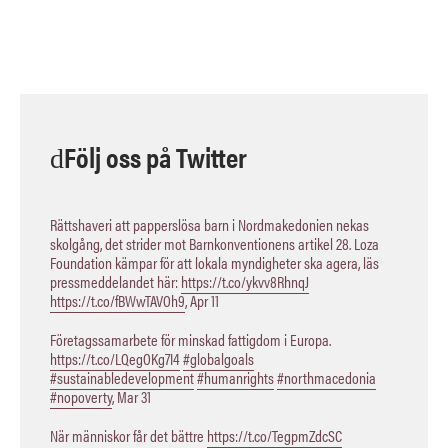
Följ oss på Twitter
Rättshaveri att papperslösa barn i Nordmakedonien nekas
skolgång, det strider mot Barnkonventionens artikel 28. Loza
Foundation kämpar för att lokala myndigheter ska agera, läs
pressmeddelandet här:
https://t.co/ykvv8RhnqJ
https://t.co/fBWwTAVOh9
,
Apr 11
Företagssamarbete för minskad fattigdom i Europa.
https://t.co/LQegOKg7I4
#globalgoals
#sustainabledevelopment
#humanrights
#northmacedonia
#nopoverty
,
Mar 31
När människor får det bättre
https://t.co/TegpmZdcSC