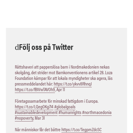
Följ oss på Twitter
Rättshaveri att papperslösa barn i Nordmakedonien nekas
skolgång, det strider mot Barnkonventionens artikel 28. Loza
Foundation kämpar för att lokala myndigheter ska agera, läs
pressmeddelandet här:
https://t.co/ykvv8RhnqJ
https://t.co/fBWwTAVOh9
,
Apr 11
Företagssamarbete för minskad fattigdom i Europa.
https://t.co/LQegOKg7I4
#globalgoals
#sustainabledevelopment
#humanrights
#northmacedonia
#nopoverty
,
Mar 31
När människor får det bättre
https://t.co/TegpmZdcSC