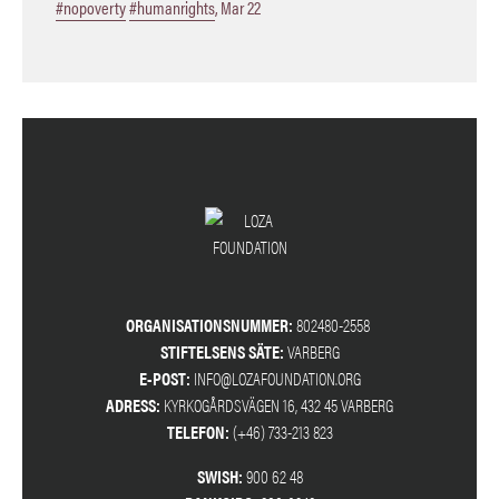
#nopoverty
#humanrights
,
Mar 22
ORGANISATIONSNUMMER:
802480-2558
STIFTELSENS SÄTE:
VARBERG
E-POST:
INFO@LOZAFOUNDATION.ORG
ADRESS:
KYRKOGÅRDSVÄGEN 16, 432 45 VARBERG
TELEFON:
(+46) 733-213 823
SWISH:
900 62 48