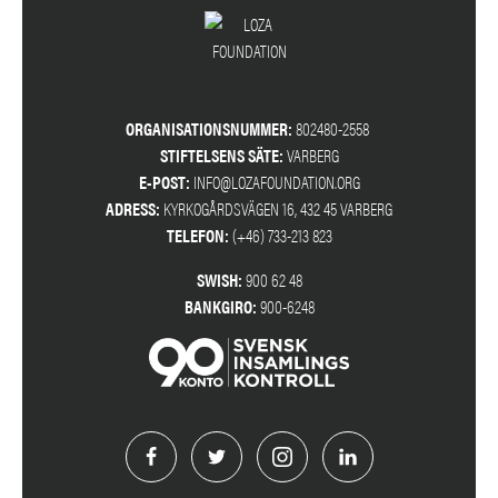
ORGANISATIONSNUMMER:
802480-2558
STIFTELSENS SÄTE:
VARBERG
E-POST:
INFO@LOZAFOUNDATION.ORG
ADRESS:
KYRKOGÅRDSVÄGEN 16, 432 45 VARBERG
TELEFON:
(+46) 733-213 823
SWISH:
900 62 48
BANKGIRO:
900-6248