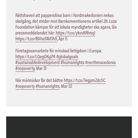
Rättshaveri att papperslösa barn i Nordmakedonien nekas
skolgång, det strider mot Barnkonventionens artikel 28. Loza
Foundation kämpar för att lokala myndigheter ska agera, läs
pressmeddelandet här:
https://t.co/ykvv8RhnqJ
https://t.co/fBWwTAVOh9
,
Apr 11
Företagssamarbete för minskad fattigdom i Europa.
https://t.co/LQegOKg7I4
#globalgoals
#sustainabledevelopment
#humanrights
#northmacedonia
#nopoverty
,
Mar 31
När människor får det bättre
https://t.co/TegpmZdcSC
#nopoverty
#humanrights
,
Mar 22