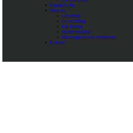
Engagera dig
Stöd oss
Gåvoshop
Ge ett bidrag
För företag
Skattereduktion
Minnesgåvor och Testamente
Kontakt