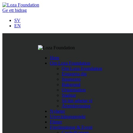
Ge ett bidrag
SV
EN
Alla nyheter
Sabina EU-projekt
Hem
24 februari 2020
Om Loza Foundation
Om Loza Foundation
Engagera dig
Sponsorer
Följ oss på Twitter
Bakgrund
Organisation
Last Tweets
Stadgar
Så här arbetar vi
Rättshaveri att papperslösa barn i Nordmakedonien nekas skolgå
Årsredovisning
https://t.co/ykvv8RhnqJ
https://t.co/fBWwTAVOh9
,
Apr 11
Nyheter
Företagssamarbete för minskad fattigdom i Europa.
https://t.
Utvecklingsprojekt
När människor får det bättre
https://t.co/TegpmZdcSC
#nopove
Filmer
Föreläsningar & Event
Cycle4Europe