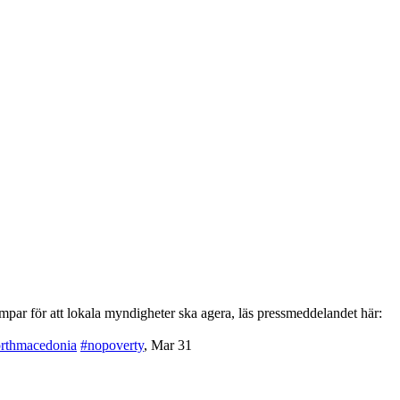
par för att lokala myndigheter ska agera, läs pressmeddelandet här:
rthmacedonia
#nopoverty
,
Mar 31