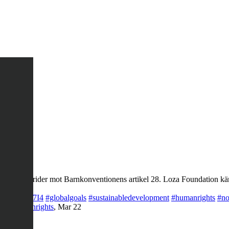
ng, det strider mot Barnkonventionens artikel 28. Loza Foundation käm
co/LQegOKg7I4
#globalgoals
#sustainabledevelopment
#humanrights
#no
rty
#humanrights
,
Mar 22