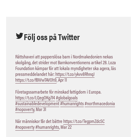
Följ oss på Twitter
Rättshaveri att papperslösa barn i Nordmakedonien nekas
skolgång, det strider mot Barnkonventionens artikel 28. Loza
Foundation kämpar för att lokala myndigheter ska agera, läs
pressmeddelandet här:
https://t.co/ykvv8RhnqJ
https://t.co/fBWwTAVOh9
,
Apr 11
Företagssamarbete för minskad fattigdom i Europa.
https://t.co/LQegOKg7I4
#globalgoals
#sustainabledevelopment
#humanrights
#northmacedonia
#nopoverty
,
Mar 31
När människor får det bättre
https://t.co/TegpmZdcSC
#nopoverty
#humanrights
,
Mar 22