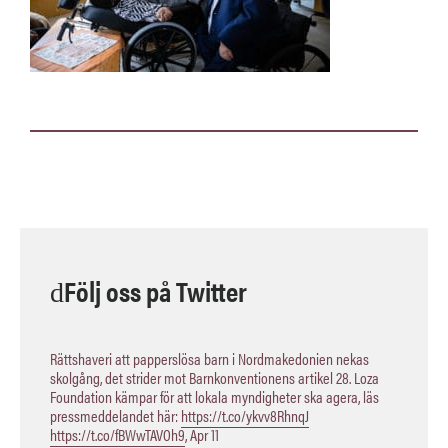
Följ oss på Twitter
Rättshaveri att papperslösa barn i Nordmakedonien nekas
skolgång, det strider mot Barnkonventionens artikel 28. Loza
Foundation kämpar för att lokala myndigheter ska agera, läs
pressmeddelandet här:
https://t.co/ykvv8RhnqJ
https://t.co/fBWwTAVOh9
,
Apr 11