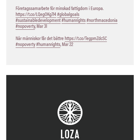
Företagssamarbete för minskad fattigdom i Europa.
https://t.co/LQegOKg7I4
#globalgoals
#sustainabledevelopment
#humanrights
#northmacedonia
#nopoverty
,
Mar 31
När människor får det bättre
https://t.co/TegpmZdcSC
#nopoverty
#humanrights
,
Mar 22