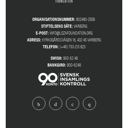
ORGANISATIONSNUMMER:
802480-2558
STIFTELSENS SÄTE:
VARBERG
E-POST:
INFO@LOZAFOUNDATION.ORG
ADRESS:
KYRKOGÅRDSVÄGEN 16, 432 45 VARBERG
TELEFON:
(+46) 733-213 823
SWISH:
900 62 48
BANKGIRO:
900-6248